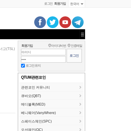
로그인
회원가입
한국어
회원가입
아이디/비번
인증메일
너고(TSL)
로그인 유지
QTUM관련코인
관련코인 커뮤니티
큐바오(QBT)
메디블록(MED)
베니웨어(VanyWhere)
스페이스체인(SPC)
오션체인(OC)