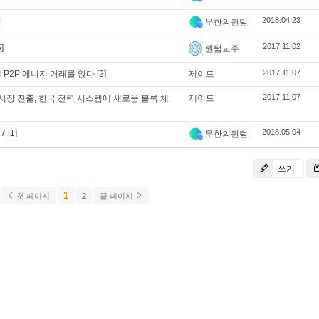
2018.04.23
념
무한의퀀텀
2017.11.02
5]
퀀텀교주
2017.11.07
위에 P2P 에너지 거래를 얹다
[2]
제이드
2017.11.07
s 한국 시장 진출, 한국 전력 시스템에 새로운 블록 체
제이드
2018.05.04
27
[1]
무한의퀀텀
쓰기
1
첫 페이지
2
끝 페이지