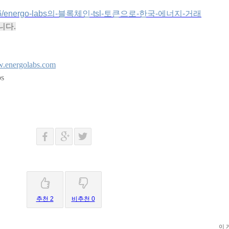
ry/74596/energo-labs의-블록체인-tsl-토큰으로-한국-에너지-거래
니다.
.energolabs.com
s
추천 2
비추천 0
이 