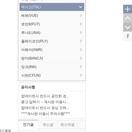
에너고(TSL)
베뷰(VUE)
로빈8(PUT)
루나(LUNA)
플레이코인(PLY)
어웨어(AWR)
방카(BANCA)
잉크(INK)
시펀(CFUN)
공지사항
업데이트시 반드시 공인된 경...
묻고 답하기 -- 게시판 이용시...
업데이트시 반드시 정상 깃허...
****게시판 이용시 주의사항****
인기글
최신글
최신댓글
게시물을