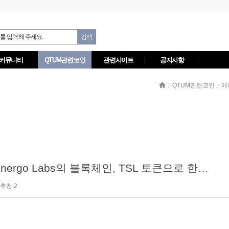
커뮤니티
QTUM관련코인
관련사이트
공지사항
QTUM관련코인
에
[2017-10-11][Korea IT Times]Energo Labs의 블록체인, TSL 토큰으로 한국 에너지 거래
추천:2