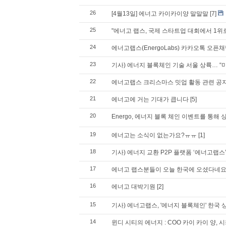
26
[4월13일] 에너고 카이카이양 말말말
[7]
25
"에너고 랩스, 국제 스타트업 대회에서 1위
24
에너고랩스(EnergoLabs) 카카오톡 오픈
23
기사) 에너지 블록체인 기술 서울 상륙… “
22
에너고랩스 크리스마스 밋업 활동 관련 공
21
에너고에 거는 기대가 큽니다
[5]
20
Energo, 에너지 블록 체인 이벤트를 통해
19
에너고는 소식이 없는가요?ㅠㅠ
[1]
18
기사) 에너지 교환 P2P 플랫폼 ‘에너고랩스
17
에너고 랩스분들이 오늘 한국에 오셨다네
16
에너고 대박기원
[2]
15
기사) 에너고랩스, '에너지 블록체인' 한국 
14
윈디 시티의 에너지 : COO 카이 카이 양