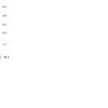
841
836
821
813
777
태그