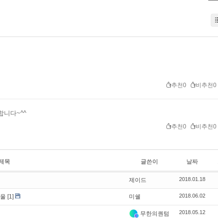
추천0
비추천0
합니다~^^
추천0
비추천0
제목
글쓴이
날짜
2018.01.18
제이드
2018.06.02
서울
[1]
미쉘
2018.05.12
무한의퀀텀