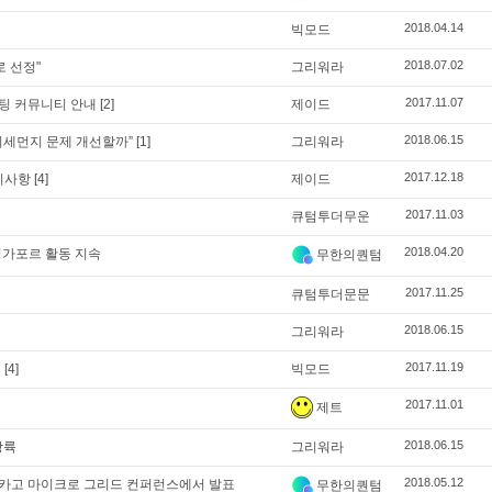
2018.04.14
빅모드
2018.07.02
로 선정"
그리워라
2017.11.07
채팅 커뮤니티 안내
[2]
제이드
2018.06.15
미세먼지 문제 개선할까”
[1]
그리워라
2017.12.18
지사항
[4]
제이드
2017.11.03
큐텀투더무운
2018.04.20
 싱가포르 활동 지속
무한의퀀텀
2017.11.25
큐텀투더문문
2018.06.15
’
그리워라
2017.11.19
요
[4]
빅모드
2017.11.01
제트
2018.06.15
상륙
그리워라
2018.05.12
, 시카고 마이크로 그리드 컨퍼런스에서 발표
무한의퀀텀