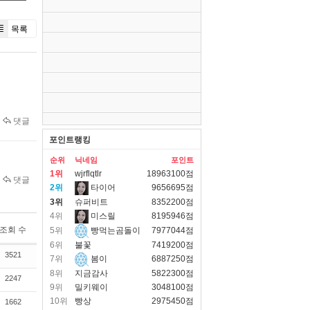
목록
댓글
포인트랭킹
순위
닉네임
포인트
1위
wjrflqtlr
18963100점
댓글
2위
타이어
9656695점
3위
슈퍼비트
8352200점
4위
미스릴
8195946점
조회 수
5위
빵먹는곰돌이
7977044점
6위
불꽃
7419200점
3521
7위
봄이
6887250점
8위
지금감사
5822300점
2247
9위
밀키웨이
3048100점
10위
빵상
2975450점
1662