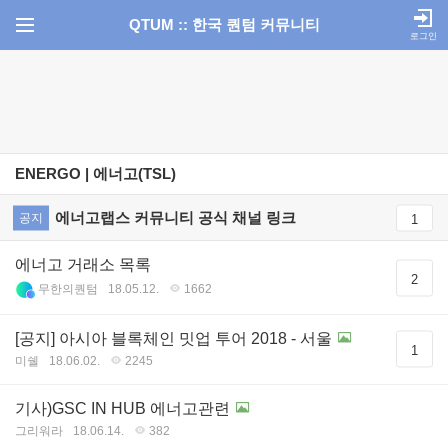
QTUM :: 한국 퀀텀 커뮤니티
로그인
ENERGO | 에너고(TSL)
에너고랩스 커뮤니티 공식 채널 링크
공지
1
에너고 거래소 목록
2
무한의퀀텀
18.05.12.
1662
[공지] 아시아 블록체인 밋업 투어 2018 - 서울
1
미쉘
18.06.02.
2245
기사)GSC IN HUB 에너고관련
그리워라
18.06.14.
382