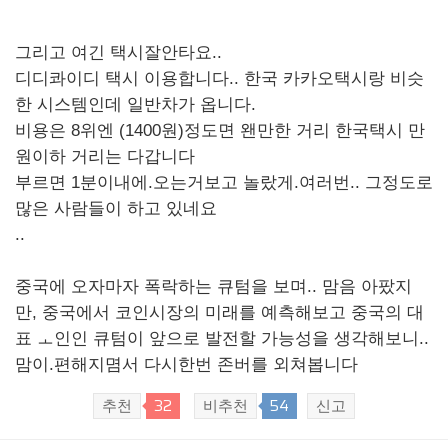
그리고 여긴 택시잘안타요..
디디콰이디 택시 이용합니다.. 한국 카카오택시랑 비슷
한 시스템인데 일반차가 옵니다.
비용은 8위엔 (1400원)정도면 왠만한 거리 한국택시 만
원이하 거리는 다갑니다
부르면 1분이내에.오는거보고 놀랐게.여러번.. 그정도로
많은 사람들이 하고 있네요
..
중국에 오자마자 폭락하는 큐텀을 보며.. 맘음 아팠지
만, 중국에서 코인시장의 미래를 예측해보고 중국의 대
표 ㅗ인인 큐텀이 앞으로 발전할 가능성을 생각해보니..
맘이.편해지몀서 다시한번 존버를 외쳐봅니다
32
54
추천
비추천
신고