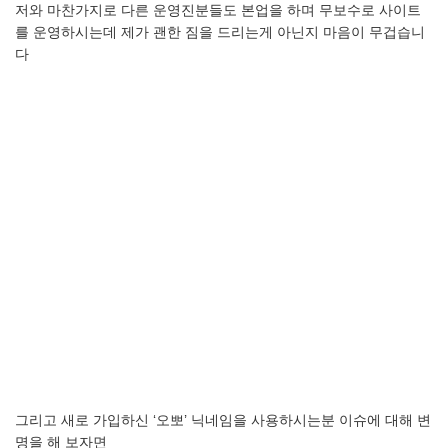
저와
마찬가지로
다른
운영진분들도
본업을
하며
무보수로
사이트
를
운영하시는데
제가
괜한
짐을
드리는게
아닌지
마음이
무겁습니
다
그리고
새로
가입하신
‘
오뽀
’
닉네임을
사용하시는분
이슈에
대해
변
명을
해
보자면