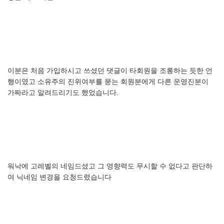
이분은
처음
가입하시고
쓰셨던
댓글이
타회원을
조롱하는
듯한
언
행이였고
소유주의
진위여부를
묻는
회원분에게
다른
운영진분이
가짜라고
알려드리기도
했었습니다
.
워낙에
고레벨의
네임드셨고
그
영향력도
무시할
수
없다고
판단하
여
닉네임
변경을
요청드렸습니다