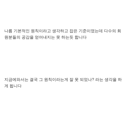
나름
기본적인
원칙이라고
생각하고
잡은
기준이였는데
다수의
회
원분들의
공감을
얻어내지는
못
하는듯
합니다
지금에와서는
결국
그
원칙이라는게
잘
못
되었나
?
라는
생각을
하
게
됩니다