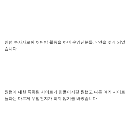
퀀텀
투자자로써
채팅방
활동을
하며
운영진분들과
연을
맺게
되었
습니다
퀀텀에
대한
특화된
사이트가
만들어지길
원했고
다른
여러
사이트
들과는
다르게
무법천지가
되지
않기를
바랐습니다