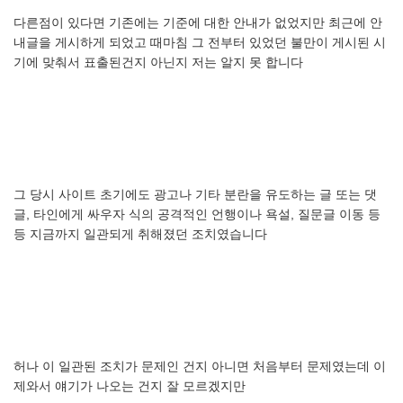
다른점이
있다면
기존에는
기준에
대한
안내가
없었지만
최근에
안
내글을
게시하게
되었고
때마침
그
전부터
있었던
불만이
게시된
시
기에
맞춰서
표출된건지
아닌지
저는
알지
못
합니다
그
당시
사이트
초기에도
광고나
기타
분란을
유도하는
글
또는
댓
글
,
타인에게
싸우자
식의
공격적인
언행이나
욕설
,
질문글
이동
등
등
지금까지
일관되게
취해졌던
조치였습니다
허나
이
일관된
조치가
문제인
건지
아니면
처음부터
문제였는데
이
제와서
얘기가
나오는
건지
잘
모르겠지만