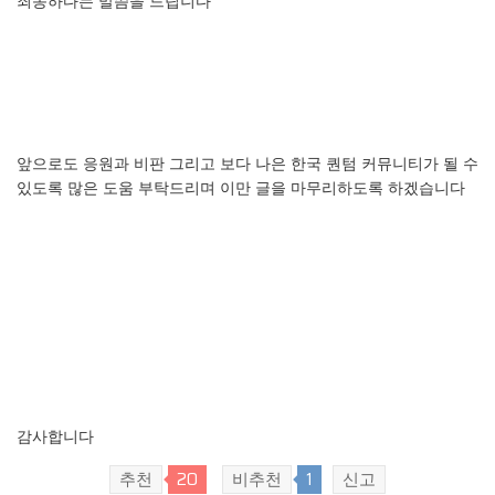
죄송하다는
말씀을
드립니다
앞으로도
응원과
비판
그리고
보다
나은
한국
퀀텀
커뮤니티가
될
수
있도록
많은
도움
부탁드리며
이만
글을
마무리하도록
하겠습니다
감사합니다
20
1
추천
비추천
신고