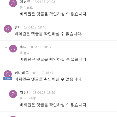
미뇨르
18.04.17. 21:03
미뇨르
비회원은 댓글을 확인하실 수 없습니다.
휴니
18.04.17. 18:46
비회원은 댓글을 확인하실 수 없습니다.
휴니
18.04.17. 18:52
휴니
비회원은 댓글을 확인하실 수 없습니다.
버나비후
18.04.17. 18:47
비회원은 댓글을 확인하실 수 없습니다.
글쓴이
저혀니
18.04.17. 18:50
버나비후
비회원은 댓글을 확인하실 수 없습니다.