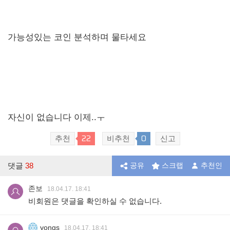
가능성있는 코인 분석하며 물타세요
자신이 없습니다 이제..ㅜ
22
0
추천
비추천
신고
댓글
38
공유
스크랩
추천인
존보
18.04.17. 18:41
비회원은 댓글을 확인하실 수 없습니다.
yongs
18.04.17. 18:41