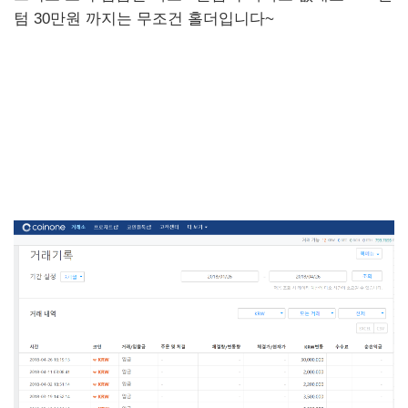
텀 30만원 까지는 무조건 홀더입니다~