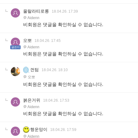
울랄라띠로롱
18.04.26. 17:39
Aidenn
비회원은 댓글을 확인하실 수 없습니다.
오뽀
18.04.26. 17:45
Aidenn
글쓴이
비회원은 댓글을 확인하실 수 없습니다.
껀텀
18.04.26. 18:10
오뽀
비회원은 댓글을 확인하실 수 없습니다.
붉은거위
18.04.26. 17:53
Aidenn
비회원은 댓글을 확인하실 수 없습니다.
행운망이
18.04.26. 17:59
Aidenn