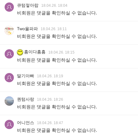
큐텀젛아랍
18.04.26. 18:04
비회원은 댓글을 확인하실 수 없습니다.
Two율파파
18.04.26. 18:11
비회원은 댓글을 확인하실 수 없습니다.
흠이다흠흠
18.04.26. 18:15
비회원은 댓글을 확인하실 수 없습니다.
딸기아빠
18.04.26. 18:19
비회원은 댓글을 확인하실 수 없습니다.
퀀텀사랑
18.04.26. 18:26
비회원은 댓글을 확인하실 수 없습니다.
어니언스
18.04.26. 18:47
비회원은 댓글을 확인하실 수 없습니다.