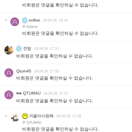
비회원은 댓글을 확인하실 수 없습니다.
eolloe
18.04.26. 18:14
Aidenn
비회원은 댓글을 확인하실 수 없습니다.
껀텀
18.04.26. 17:33
비회원은 댓글을 확인하실 수 없습니다.
Qtum45
18.04.26. 17:33
비회원은 댓글을 확인하실 수 없습니다.
QTUM4U
18.04.26. 17:37
비회원은 댓글을 확인하실 수 없습니다.
겨울아사랑해
18.04.26. 17:38
QTUM4U
비회원은 댓글을 확인하실 수 없습니다.