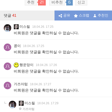
21
6
추천
비추천
신고
댓글
41
공유
스크랩
추천인
미스릴
18.04.26. 17:25
비회원은 댓글을 확인하실 수 없습니다.
콩이
18.04.26. 17:25
비회원은 댓글을 확인하실 수 없습니다.
행운망이
18.04.26. 17:26
비회원은 댓글을 확인하실 수 없습니다.
가즈아텀
18.04.26. 17:27
비회원은 댓글을 확인하실 수 없습니다.
미스릴
18.04.26. 17:29
가즈아텀