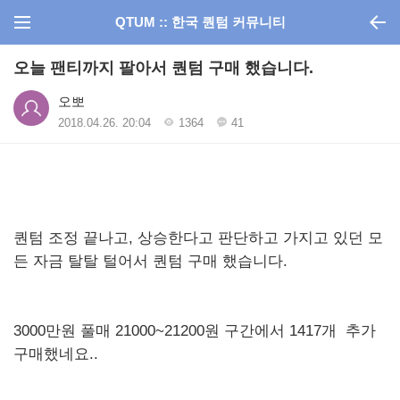
QTUM :: 한국 퀀텀 커뮤니티
오늘 팬티까지 팔아서 퀀텀 구매 했습니다.
오뽀
2018.04.26. 20:04
1364
41
퀀텀 조정 끝나고, 상승한다고 판단하고 가지고 있던 모
든 자금 탈탈 털어서 퀀텀 구매 했습니다.
3000만원 풀매 21000~21200원 구간에서 1417개 추가
구매했네요..