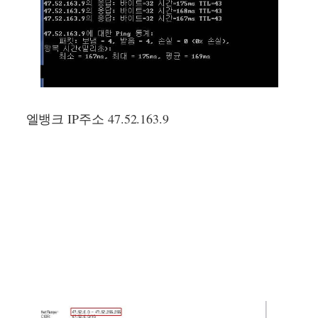
엘뱅크 IP주소 47.52.163.9