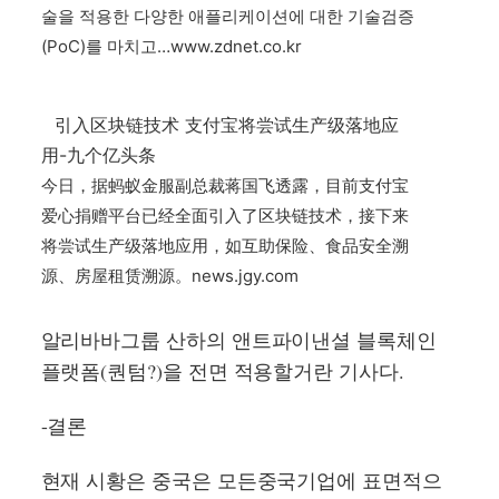
술을 적용한 다양한 애플리케이션에 대한 기술검증
(PoC)를 마치고…
www.zdnet.co.kr
引入区块链技术 支付宝将尝试生产级落地应
用-九个亿头条
今日，据蚂蚁金服副总裁蒋国飞透露，目前支付宝
爱心捐赠平台已经全面引入了区块链技术，接下来
将尝试生产级落地应用，如互助保险、食品安全溯
源、房屋租赁溯源。
news.jgy.com
알리바바그룹 산하의 앤트파이낸셜 블록체인
플랫폼(퀀텀?)을 전면 적용할거란 기사다.
-결론
현재 시황은 중국은 모든중국기업에 표면적으