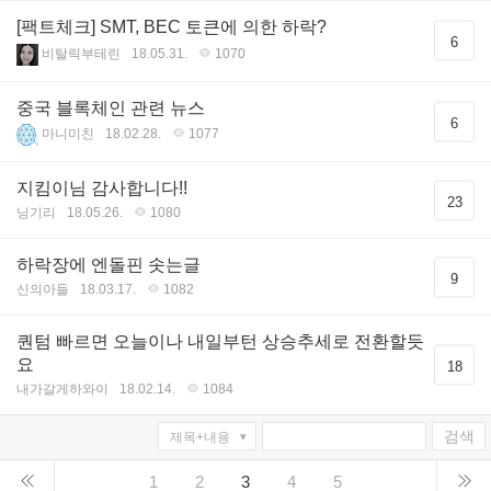
[팩트체크] SMT, BEC 토큰에 의한 하락?
6
비탈릭부테린
18.05.31.
1070
중국 블록체인 관련 뉴스
6
마니미친
18.02.28.
1077
지킴이님 감사합니다!!
23
닝기리
18.05.26.
1080
하락장에 엔돌핀 솟는글
9
신의아들
18.03.17.
1082
퀀텀 빠르면 오늘이나 내일부턴 상승추세로 전환할듯
요
18
내가갈게하와이
18.02.14.
1084
검색
1
2
3
4
5