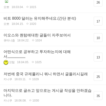
26
오뽀
18.03.04.
1015
비트 8000 달러는 유지해주네요.(간단 분석)
17
오뽀
18.04.15.
1020
이오스와 퀀텀에대한 글들이 자주보여서
10
큐터니즘
18.04.22.
1024
어떤식으로 공부하고 투자하는지에 대해
서,,,,,,,,,,,,,,,,,,,
13
갓텀
18.04.05.
1025
저번에 중국 규제풀리니 뭐니 하면서 글올리시길래
25
키니쿠
18.03.11.
1029
마지막으로 글쓰고 앞으로는 게시글 작성을 안하겠습
니다.
35
키니쿠
18.06.08.
1030