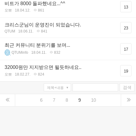
비트가 8000 돌파했네요...^^
13
오뽀
18.04.12.
861
크리스군님이 운영진이 되었습니다.
23
QTUM
18.06.11.
841
최근 커뮤니티 분위기를 보며...
17
QTUMinfo
18.04.11.
832
32000원만 지지받으면 될듯하네요..
19
오뽀
18.02.27.
824
검색
6
7
8
9
10