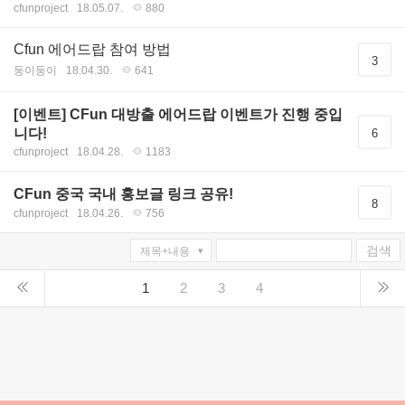
cfunproject
18.05.07.
880
Cfun 에어드랍 참여 방법
3
둥이둥이
18.04.30.
641
[이벤트] CFun 대방출 에어드랍 이벤트가 진행 중입
니다!
6
cfunproject
18.04.28.
1183
CFun 중국 국내 홍보글 링크 공유!
8
cfunproject
18.04.26.
756
검색
1
2
3
4