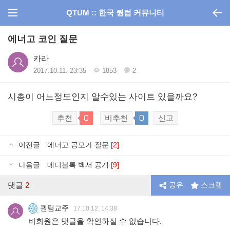
QTUM :: 한국 퀀텀 커뮤니티
에너고 코인 질문
카라
2017.10.11. 23:35
1853
2
시총이 어느정도인지 알수있는 사이트 있을까요?
0
0
추천
비추천
신고
이전글
에너고 공모가 질문
[2]
다음글
메디블록 백서 공개
[9]
댓글
2
공유
스크랩
퀀텀교주
17.10.12. 14:38
비회원은 댓글을 확인하실 수 없습니다.