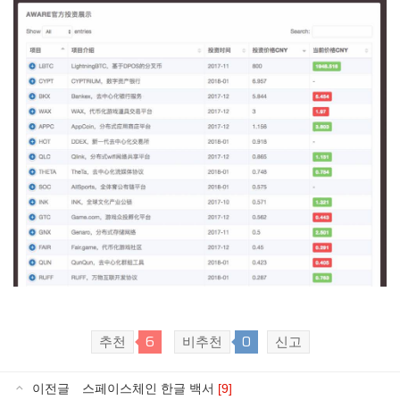
6
0
추천
비추천
신고
이전글
스페이스체인 한글 백서
[9]