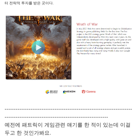
터 전략적 투자를 받은 곳이다.
---------------------------------------------------------------------
--------------------------------------------------------
예전에 패트릭이 게임관련 얘기를 한 적이 있는데 이걸
두고 한 것인가봐요.