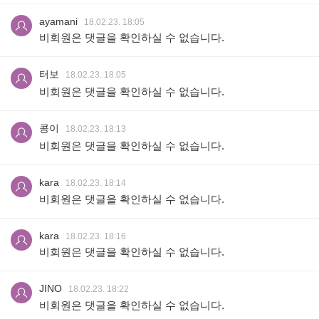
ayamani
18.02.23. 18:05
비회원은 댓글을 확인하실 수 없습니다.
터보
18.02.23. 18:05
비회원은 댓글을 확인하실 수 없습니다.
콩이
18.02.23. 18:13
비회원은 댓글을 확인하실 수 없습니다.
kara
18.02.23. 18:14
비회원은 댓글을 확인하실 수 없습니다.
kara
18.02.23. 18:16
비회원은 댓글을 확인하실 수 없습니다.
JINO
18.02.23. 18:22
비회원은 댓글을 확인하실 수 없습니다.