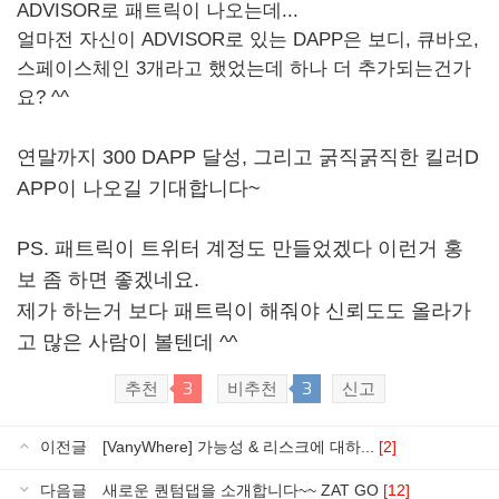
ADVISOR로 패트릭이 나오는데...
얼마전 자신이 ADVISOR로 있는 DAPP은 보디, 큐바오,
스페이스체인 3개라고 했었는데 하나 더 추가되는건가
요? ^^
연말까지 300 DAPP 달성, 그리고 굵직굵직한 킬러D
APP이 나오길 기대합니다~
PS. 패트릭이 트위터 계정도 만들었겠다 이런거 홍
보 좀 하면 좋겠네요.
제가 하는거 보다 패트릭이 해줘야 신뢰도도 올라가
고 많은 사람이 볼텐데 ^^
3
3
추천
비추천
신고
이전글
[VanyWhere] 가능성 & 리스크에 대하...
[2]
다음글
새로운 퀀텀댑을 소개합니다~~ ZAT GO
[12]