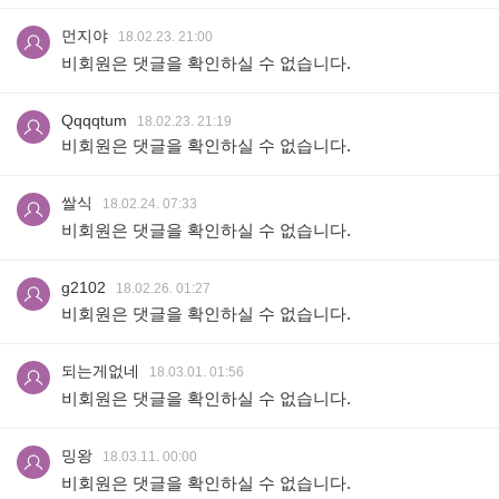
먼지야
18.02.23. 21:00
비회원은 댓글을 확인하실 수 없습니다.
Qqqqtum
18.02.23. 21:19
비회원은 댓글을 확인하실 수 없습니다.
쌀식
18.02.24. 07:33
비회원은 댓글을 확인하실 수 없습니다.
g2102
18.02.26. 01:27
비회원은 댓글을 확인하실 수 없습니다.
되는게없네
18.03.01. 01:56
비회원은 댓글을 확인하실 수 없습니다.
밍왕
18.03.11. 00:00
비회원은 댓글을 확인하실 수 없습니다.