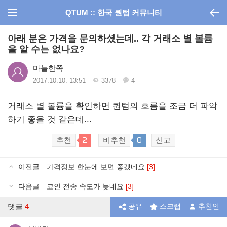
QTUM :: 한국 퀀텀 커뮤니티
아래 분은 가격을 문의하셨는데.. 각 거래소 별 볼륨
을 알 수는 없나요?
마늘한쪽
2017.10.10. 13:51
3378
4
거래소 별 볼륨을 확인하면 퀀텀의 흐름을 조금 더 파악
하기 좋을 것 같은데...
2
0
추천
비추천
신고
이전글
가격정보 한눈에 보면 좋겠네요
[3]
다음글
코인 전송 속도가 늦네요
[3]
댓글
4
공유
스크랩
추천인