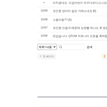
»
미치겠네요..지갑비번이 자꾸다르다고나
11939
코인원 양아치 같은 거래소네요
[6]
11938
스왑이동??
[5]
11937
코인원 인질극 때문에 상장빨 하나도 못 받
11936
반갑습니다. QTUM 커뮤니티 오픈을 축하
검색
1
첫 페이지