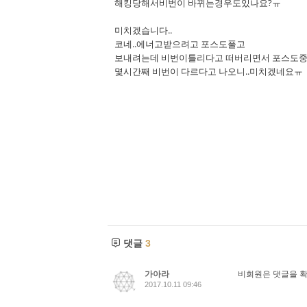
해킹당해서비번이 바뀌는경우도있나요?ㅠ
미치겠습니다..
코네..에너고받으려고 포스도풀고
보내려는데 비번이틀리다고 떠버리면서 포스도
몇시간째 비번이 다르다고 나오니..미치겠네요ㅠ
댓글
3
가아라
비회원은 댓글을 확
2017.10.11 09:46