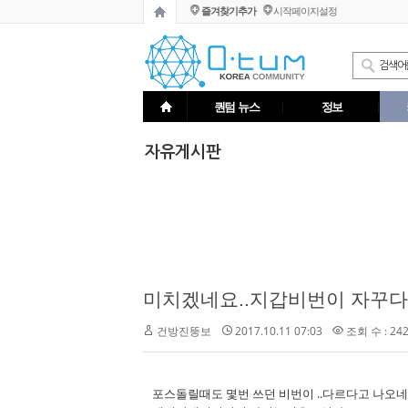
즐겨찾기추가
시작페이지설정
퀀텀 뉴스
정보
자유게시판
미치겠네요..지갑비번이 자꾸
2017.10.11 07:03
조회 수 : 24
건방진뚱보
포스돌릴때도 몇번 쓰던 비번이 ..다르다고 나오