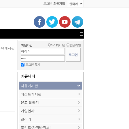
로그인
회원가입
한국어
회원가입
아이디/비번
인증메일
자유게시판
로그인 유지
커뮤니티
자유게시판
베스트게시판
묻고 답하기
가입인사
갤러리
포인트-가위바위보!