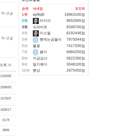
순위
닉네임
포인트
댓글
1위
wjrflqtlr
18963100점
2위
타이어
9652695점
3위
슈퍼비트
8348700점
4위
미스릴
8192446점
댓글
5위
빵먹는곰돌이
7975044점
6위
불꽃
7417200점
7위
봄이
6884250점
8위
지금감사
5822300점
9위
밀키웨이
3048100점
조회 수
10위
빵상
2975450점
242695
209693
157607
160617
3178
3886