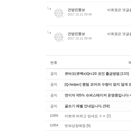
건방진뚱보
비회원은 댓글을
2017.10.11 09:46
건방진뚱보
비회원은 댓글을
2017.10.11 09:46
번호
공지
큐바오(큐백x)Qrc20 코인 출금방법
[133]
공지
[Q-helper] 퀀텀 코어의 수량이 맞지 않
공지
연이자 약5% 슈퍼스테이커 운영중입니다 수수
공지
글쓰기 레벨 안내입니다.
[59]
11955
이쁘게 바뀌고 있네요 ㅎㅎ
[7]
11954
빗파상장예정
[5]