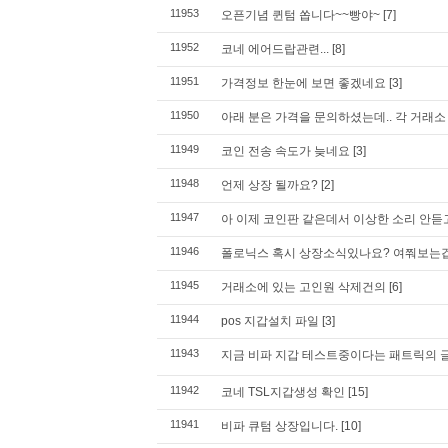
11953
오픈기념 퀸텀 쏩니다~~빵야~
[7]
11952
코네 에어드랍관련...
[8]
11951
가격정보 한눈에 보면 좋겠네요
[3]
11950
아래 분은 가격을 문의하셨는데.. 각 거래소
11949
코인 전송 속도가 늦네요
[3]
11948
언제 상장 될까요?
[2]
11947
아 이제 코인판 같은데서 이상한 소리 안듣
11946
폴로닉스 혹시 상장소식있나요? 여쭤보는겁니
11945
거래소에 있는 고인원 삭제건의
[6]
11944
pos 지갑설치 파일
[3]
11943
지금 비파 지갑 테스트중이다는 패트릭의 
11942
코네 TSL지갑생성 확인
[15]
11941
비파 큐텀 상장입니다.
[10]