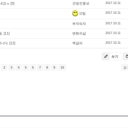
2017.10.11
오네요ㅠ
[3]
건방진뚱보
2017.10.11
갓텀
2017.10.11
부자되자
2017.10.11
음.
[11]
변화의삶
2017.10.11
합니다.
[12]
책갈피
쓰기
2
3
4
5
6
7
8
9
10
끝