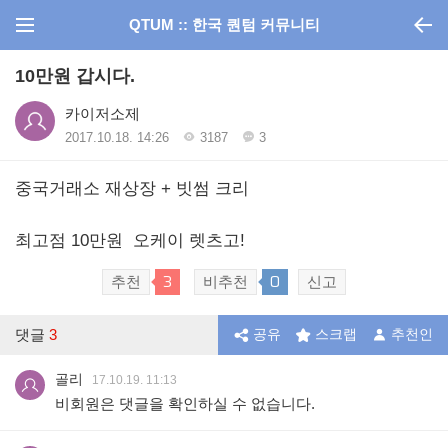
QTUM :: 한국 퀀텀 커뮤니티
10만원 갑시다.
카이저소제
2017.10.18. 14:26
3187
3
중국거래소 재상장 + 빗썸 크리
최고점 10만원 오케이 렛츠고!
3
0
추천
비추천
신고
댓글
3
공유
스크랩
추천인
골리
17.10.19. 11:13
비회원은 댓글을 확인하실 수 없습니다.