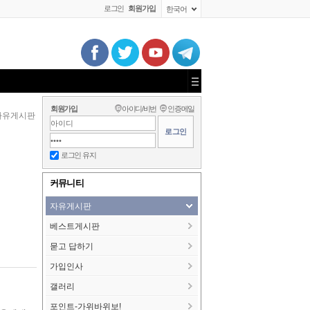
로그인
회원가입
한국어
회원가입
아이디/비번
인증메일
자유게시판
로그인 유지
커뮤니티
자유게시판
베스트게시판
묻고 답하기
가입인사
갤러리
포인트-가위바위보!