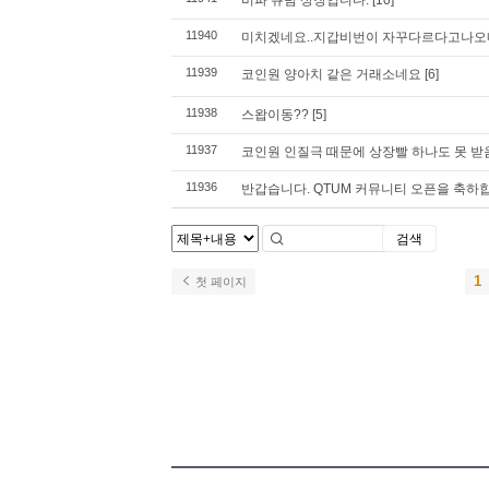
비파 큐텀 상장입니다.
[10]
11940
미치겠네요..지갑비번이 자꾸다르다고나
11939
코인원 양아치 같은 거래소네요
[6]
11938
스왑이동??
[5]
11937
코인원 인질극 때문에 상장빨 하나도 못 받
11936
반갑습니다. QTUM 커뮤니티 오픈을 축하
검색
1
첫 페이지