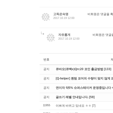
고독은숙명
비회원은 댓글을 확
2017.10.19 12:00
자유롭게
비회원은 댓글을
2017.10.19 12:00
번호
공지
큐바오(큐백x)Qrc20 코인 출금방법
[133]
공지
[Q-helper] 퀀텀 코어의 수량이 맞지 않
공지
연이자 약5% 슈퍼스테이커 운영중입니다 수수
공지
글쓰기 레벨 안내입니다.
[59]
11955
이쁘게 바뀌고 있네요 ㅎㅎ
[7]