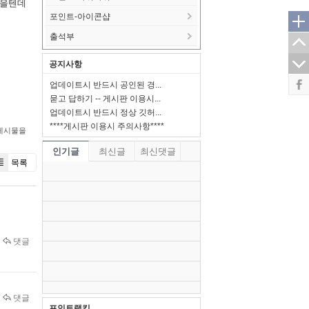
않을텐데
포인트-아이콘샵
출석부
공지사항
업데이트시 반드시 공인된 경...
묻고 답하기 -- 게시판 이용시...
업데이트시 반드시 정상 깃허...
****게시판 이용시 주의사항****
게시물을
인기글
최신글
최신댓글
목록
댓글
댓글
포인트랭킹