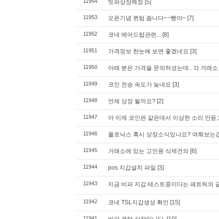
11954
빗파상장예정
[5]
11953
오픈기념 퀸텀 쏩니다~~빵야~
[7]
11952
코네 에어드랍관련...
[8]
11951
가격정보 한눈에 보면 좋겠네요
[3]
11950
아래 분은 가격을 문의하셨는데.. 각 거래소
11949
코인 전송 속도가 늦네요
[3]
11948
언제 상장 될까요?
[2]
11947
아 이제 코인판 같은데서 이상한 소리 안듣
11946
폴로닉스 혹시 상장소식있나요? 여쭤보는겁니
11945
거래소에 있는 고인원 삭제건의
[6]
11944
pos 지갑설치 파일
[3]
11943
지금 비파 지갑 테스트중이다는 패트릭의 
11942
코네 TSL지갑생성 확인
[15]
11941