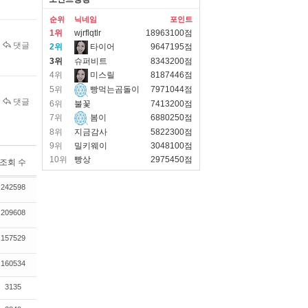
순위
닉네임
포인트
1위
wjrflqtlr
18963100점
댓글
2위
타이어
9647195점
3위
슈퍼비트
8343200점
4위
미스릴
8187446점
5위
빵먹는곰돌이
7971044점
댓글
6위
불꽃
7413200점
7위
봄이
6880250점
8위
지금감사
5822300점
9위
밀키웨이
3048100점
10위
빵상
2975450점
조회 수
242598
209608
157529
160534
3135