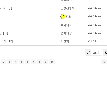
큐터니언
2017.10.11
오네요ㅠ
[3]
건방진뚱보
2017.10.11
갓텀
2017.10.11
부자되자
2017.10.11
음.
[11]
변화의삶
2017.10.11
합니다.
[12]
책갈피
쓰기
2
3
4
5
6
7
8
9
10
끝