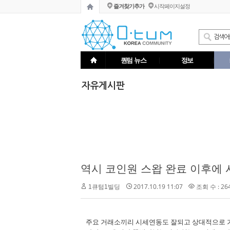
즐겨찾기추가
시작페이지설정
퀀텀 뉴스
정보
자유게시판
역시 코인원 스왑 완료 이후에
2017.10.19 11:07
조회 수 : 26
1큐텀1빌딩
주요 거래소끼리 시세연동도 잘되고 상대적으로 