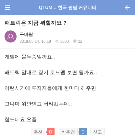
QTUM :: 한국 퀀텀 커뮤니티
패트릭은 지금 뭐할까요 ?
구바람
2018.08.14. 16:19
3630
12
개발에 몰두중일까요..
패트릭 말대로 장기 로드맵 보면 될까요..
이런시기에 투자자들에게 한마디 해주면
그나마 위안받고 버티겠는데..
힘드네요 요즘
0
0
추천
비추천
신고