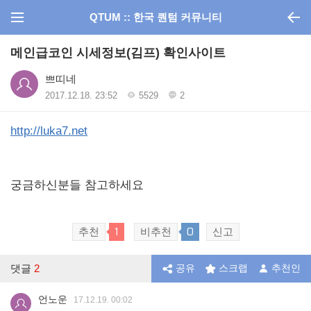
QTUM :: 한국 퀀텀 커뮤니티
메인급코인 시세정보(김프) 확인사이트
쁘띠네
2017.12.18. 23:52
5529
2
http://luka7.net
궁금하신분들 참고하세요
1
0
추천
비추천
신고
댓글
2
공유
스크랩
추천인
언노운
17.12.19. 00:02