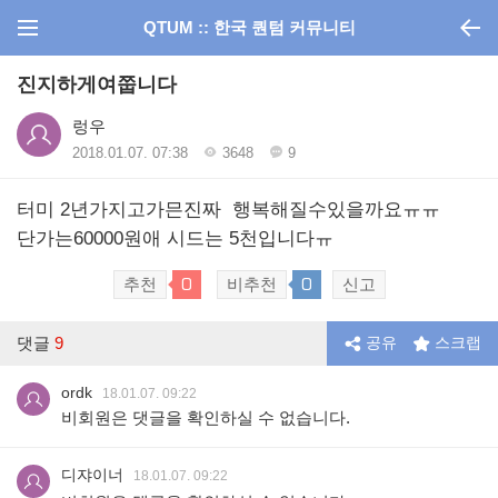
QTUM :: 한국 퀀텀 커뮤니티
진지하게여쭙니다
렁우
2018.01.07. 07:38
3648
9
터미 2년가지고가믄진짜 행복해질수있을까요ㅠㅠ
단가는60000원애 시드는 5천입니다ㅠ
0
0
추천
비추천
신고
댓글
9
공유
스크랩
ordk
18.01.07. 09:22
비회원은 댓글을 확인하실 수 없습니다.
디쟈이너
18.01.07. 09:22