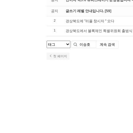
공지
연이자 약5% 슈퍼스테이커 운영중입니다 수수
공지
글쓰기 레벨 안내입니다.
[59]
2
경상북도에 "리플 창시자 " 오다
1
경상북도에서 블록체인 특별위원회 출범식 열
계속 검색
검색
첫 페이지