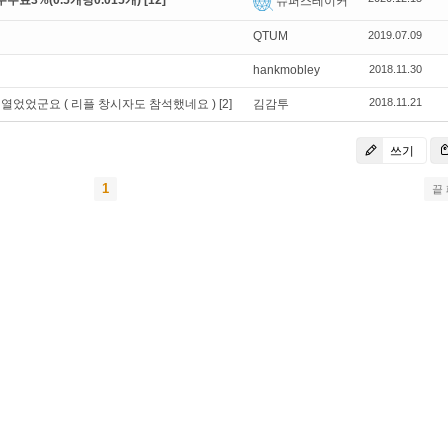
료3%(0.5개당0.015개)
[12]
슈퍼스테이커
QTUM
2019.07.09
hankmobley
2018.11.30
2018.11.21
었었군요 ( 리플 창시자도 참석했네요 )
[2]
김감투
쓰기
1
끝