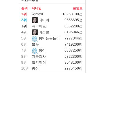
순위
닉네임
포인트
1위
wjrflqtlr
18963100점
2위
타이어
9656695점
3위
슈퍼비트
8352200점
4위
미스릴
8195946점
5위
빵먹는곰돌이
7977044점
6위
불꽃
7419200점
7위
봄이
6887250점
8위
지금감사
5822300점
9위
밀키웨이
3048100점
10위
빵상
2975450점