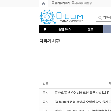
즐겨찾기추가
시작페이지설정
퀀텀 뉴스
정보
자유게시판
번호
공지
큐바오(큐백x)Qrc20 코인 출금방법
[133]
공지
[Q-helper] 퀀텀 코어의 수량이 맞지 않