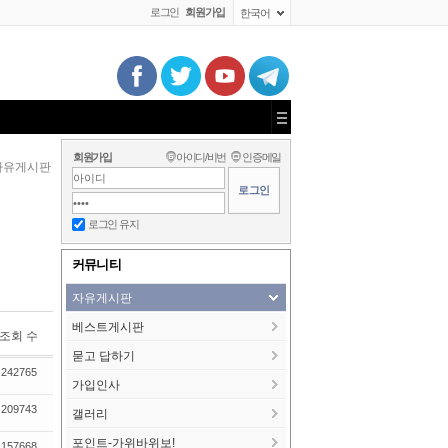
로그인
회원가입
한국어
회원가입
아이디/비번
인증메일
자유게시판
로그인 유지
커뮤니티
자유게시판
베스트게시판
조회 수
묻고 답하기
242765
가입인사
209743
갤러리
포인트-가위바위보!
157668