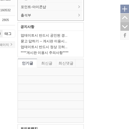
포인트-아이콘샵
160532
출석부
2805
공지사항
태그
업데이트시 반드시 공인된 경...
묻고 답하기 -- 게시판 이용시...
 페이지
업데이트시 반드시 정상 깃허...
****게시판 이용시 주의사항****
인기글
최신글
최신댓글
포인트랭킹