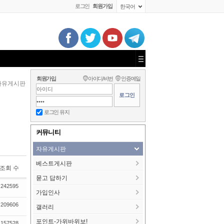
로그인
회원가입
한국어
회원가입
아이디/비번
인증메일
자유게시판
로그인 유지
커뮤니티
자유게시판
베스트게시판
조회 수
묻고 답하기
242595
가입인사
209606
갤러리
포인트-가위바위보!
157528