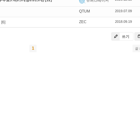
료3%(0.5개당0.015개)
[12]
슈퍼스테이커
QTUM
2019.07.09
ZEC
2018.09.19
업
[6]
쓰기
1
끝