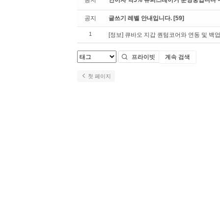
공지
연이자 약5% 슈퍼스테이커 운영중입니다 수수
공지
글쓰기 레벨 안내입니다.
[59]
1
[정보] 큐바오 지갑 퀀텀코어와 연동 및 백
계속 검색
검색
첫 페이지