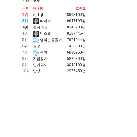
순위
닉네임
포인트
1위
wjrflqtlr
18963100점
2위
타이어
9647195점
3위
슈퍼비트
8343200점
4위
미스릴
8187446점
5위
빵먹는곰돌이
7971044점
6위
불꽃
7413200점
7위
봄이
6880250점
8위
지금감사
5822300점
9위
밀키웨이
3048100점
10위
빵상
2975450점