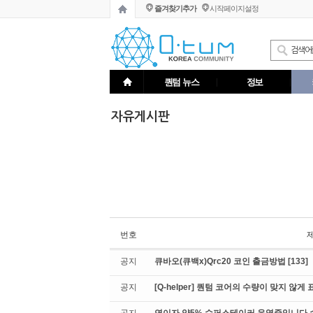
즐겨찾기추가
시작페이지설정
퀀텀 뉴스
정보
자유게시판
번호
공지
큐바오(큐백x)Qrc20 코인 출금방법
[133]
공지
[Q-helper] 퀀텀 코어의 수량이 맞지 않