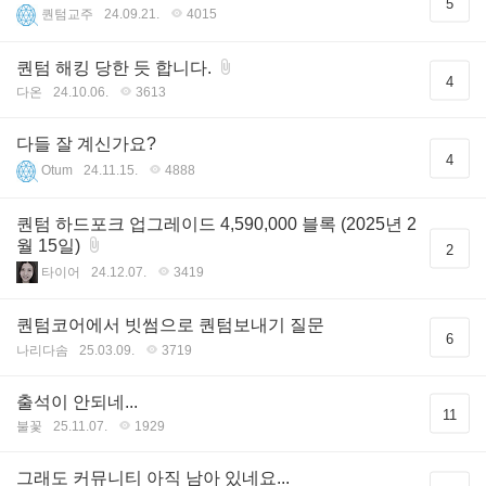
5
퀀텀교주
24.09.21.
4015
퀀텀 해킹 당한 듯 합니다.
4
다온
24.10.06.
3613
다들 잘 계신가요?
4
Otum
24.11.15.
4888
퀀텀 하드포크 업그레이드 4,590,000 블록 (2025년 2
월 15일)
2
타이어
24.12.07.
3419
퀀텀코어에서 빗썸으로 퀀텀보내기 질문
6
나리다솜
25.03.09.
3719
출석이 안되네...
11
불꽃
25.11.07.
1929
그래도 커뮤니티 아직 남아 있네요...