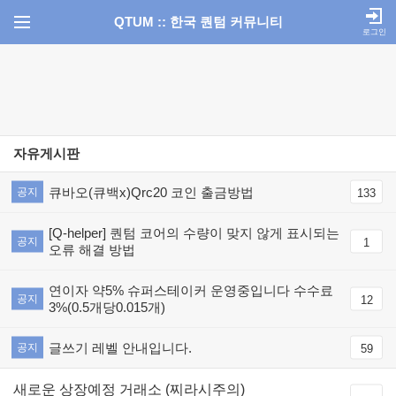
QTUM :: 한국 퀀텀 커뮤니티
로그인
자유게시판
큐바오(큐백x)Qrc20 코인 출금방법
공지
133
[Q-helper] 퀀텀 코어의 수량이 맞지 않게 표시되는
공지
1
오류 해결 방법
연이자 약5% 슈퍼스테이커 운영중입니다 수수료
공지
12
3%(0.5개당0.015개)
글쓰기 레벨 안내입니다.
공지
59
새로운 상장예정 거래소 (찌라시주의)