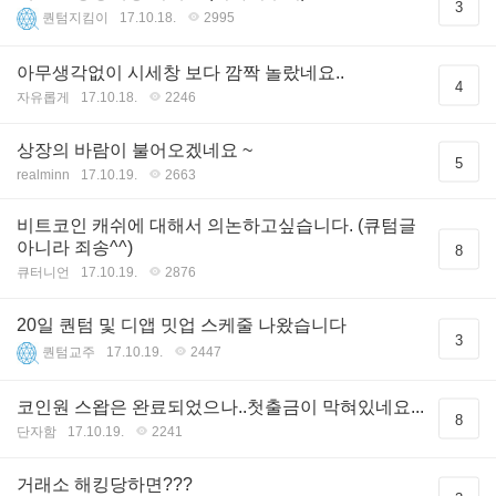
3
퀀텀지킴이
17.10.18.
2995
아무생각없이 시세창 보다 깜짝 놀랐네요..
4
자유롭게
17.10.18.
2246
상장의 바람이 불어오겠네요 ~
5
realminn
17.10.19.
2663
비트코인 캐쉬에 대해서 의논하고싶습니다. (큐텀글
아니라 죄송^^)
8
큐터니언
17.10.19.
2876
20일 퀀텀 및 디앱 밋업 스케줄 나왔습니다
3
퀀텀교주
17.10.19.
2447
코인원 스왑은 완료되었으나..첫출금이 막혀있네요...
8
단자함
17.10.19.
2241
거래소 해킹당하면???