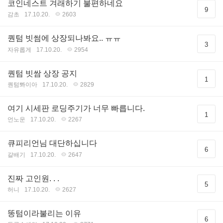
코인네스트 겨래하기 불편하네요
9
감초
17.10.20.
2603
퀀텀 빗썸에 상장되나봐요.. ㅠㅠ
3
자유롭게
17.10.20.
2954
퀀텀 빗쌈 상장 공지
1
퀀텀뽜이아
17.10.20.
2829
여기 시세판 로딩주기가 너무 빠릅니다.
1
언노운
17.10.20.
2267
큐피리언님 대단하십니다
6
갈배기
17.10.20.
2647
진짜 고인원. . .
5
허니
17.10.20.
2627
똥텀이라불리는 이유
6