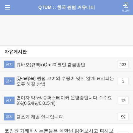
QTUM :: 한국 퀀텀 커뮤니티
로그인
자유게시판
큐바오(큐백x)Qrc20 코인 출금방법
공지
133
[Q-helper] 퀀텀 코어의 수량이 맞지 않게 표시되는
공지
1
오류 해결 방법
연이자 약5% 슈퍼스테이커 운영중입니다 수수료
공지
12
3%(0.5개당0.015개)
글쓰기 레벨 안내입니다.
공지
59
코인원 거래하시는분들은 꼭한번 읽어보시고 피해보