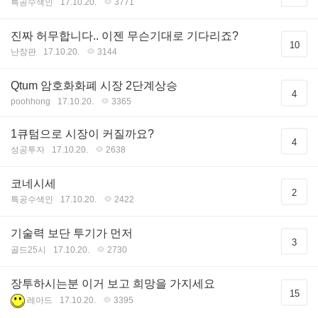
특공수색인
17.10.20.
3771
진짜 허무합니다.. 이젠 무슨기대로 기다리죠?
10
난장판
17.10.20.
3144
Qtum 암호화화폐 시장 2단계상승
4
poohhong
17.10.20.
3365
1큐텀으로 시장이 커질까요?
4
성공투자
17.10.20.
2638
코네시세
2
특공수색인
17.10.20.
2422
기술력 보단 투기가 먼저
3
골드25시
17.10.20.
2730
장투하시는분 이거 보고 희망을 가지세요
15
레아드
17.10.20.
3395