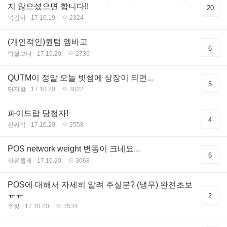
지 않으셨으면 합니다!!
20
북감자
17.10.19.
2324
(개인적인)퀀텀 엠바고
6
럭셜보더
17.10.20.
2736
QUTM이 정말 오늘 빗썸에 상장이 되면...
5
단자함
17.10.20.
3022
파이드랍 당첨자!
4
진짜적
17.10.20.
2558
POS network weight 변동이 크네요...
6
자유롭게
17.10.20.
3068
POS에 대해서 자세히 알려 주실분? (냉무) 완전초보
ㅠㅠ
2
주향
17.10.20.
3534