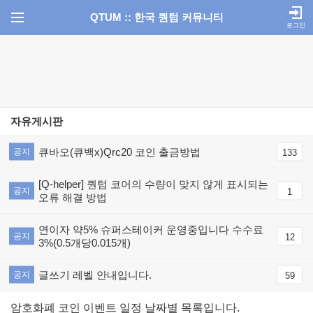
QTUM :: 한국 퀀텀 커뮤니티
로그인
자유게시판
큐바오(큐백x)Qrc20 코인 출금방법
공지
133
[Q-helper] 퀀텀 코어의 수량이 맞지 않게 표시되는
공지
1
오류 해결 방법
연이자 약5% 슈퍼스테이커 운영중입니다 수수료
공지
12
3%(0.5개당0.015개)
글쓰기 레벨 안내입니다.
공지
59
암호화폐 코인 이벤트 일정 날짜별 목록입니다.