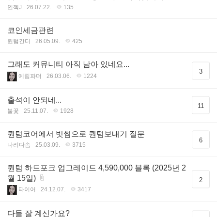
인젝J
26.07.22.
135
코인세금관련
퀀텀간디
26.05.09.
425
그래도 커뮤니티 아직 남아 있네요...
3
예림파더
26.03.06.
1224
출석이 안되네...
11
불꽃
25.11.07.
1928
퀀텀코어에서 빗썸으로 퀀텀보내기 질문
6
나리다솜
25.03.09.
3715
퀀텀 하드포크 업그레이드 4,590,000 블록 (2025년 2
월 15일)
2
타이어
24.12.07.
3417
다들 잘 계신가요?