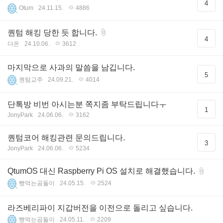
4
Otum
24.11.15.
4886
퀀텀 해킹 당한 듯 합니다.
4
다온
24.10.06.
3612
마지막으로 사과의 말씀을 남깁니다.
5
퀀텀교주
24.09.21.
4014
단톡방 비번 아시는분 쪽지좀 부탁드립니다ㅜ
1
JonyPark
24.06.06.
3162
퀀텀코어 해킹관련 문의드립니다.
3
JonyPark
24.06.06.
5234
QtumOS 대신 Raspberry Pi OS 설치로 해결했습니다.
빵먹는곰돌이
24.05.15.
2524
라즈베리파이 지갑버전을 이전으로 돌리고 싶습니다.
빵먹는곰돌이
24.05.11.
2209