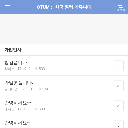
QTUM :: 한국 퀀텀 커뮤니티
로그인
가입인사
방갑습니다
3
학바르
17.10.11.
583
가입햇습니다.
4
큐터니언
17.10.11.
574
안녕하세요~~
4
돼지곰
17.10.11.
698
안녕하세요~
2