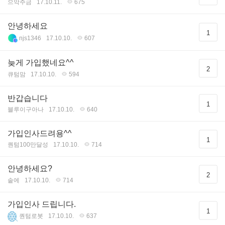
으악주금
17.10.11.
675
안녕하세요
1
njs1346
17.10.10.
607
늦게 가입했네요^^
2
큐텀맘
17.10.10.
594
반갑습니다
1
블루이구아나
17.10.10.
640
가입인사드려용^^
1
퀀텀100만달성
17.10.10.
714
안녕하세요?
2
솥에
17.10.10.
714
가입인사 드립니다.
1
퀀텀로봇
17.10.10.
637