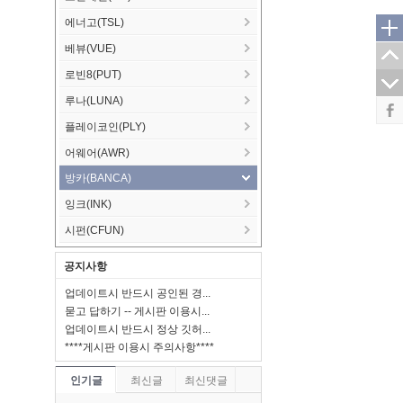
에너고(TSL)
베뷰(VUE)
로빈8(PUT)
루나(LUNA)
플레이코인(PLY)
어웨어(AWR)
방카(BANCA)
잉크(INK)
시펀(CFUN)
공지사항
업데이트시 반드시 공인된 경...
묻고 답하기 -- 게시판 이용시...
업데이트시 반드시 정상 깃허...
****게시판 이용시 주의사항****
인기글
최신글
최신댓글