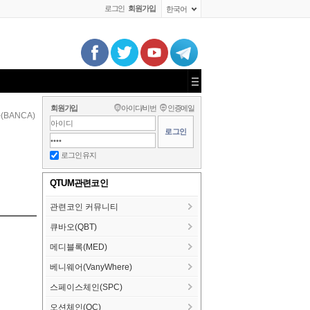
로그인
회원가입
한국어
회원가입
아이디/비번
인증메일
(BANCA)
로그인 유지
QTUM관련코인
관련코인 커뮤니티
큐바오(QBT)
메디블록(MED)
베니웨어(VanyWhere)
스페이스체인(SPC)
오션체인(OC)