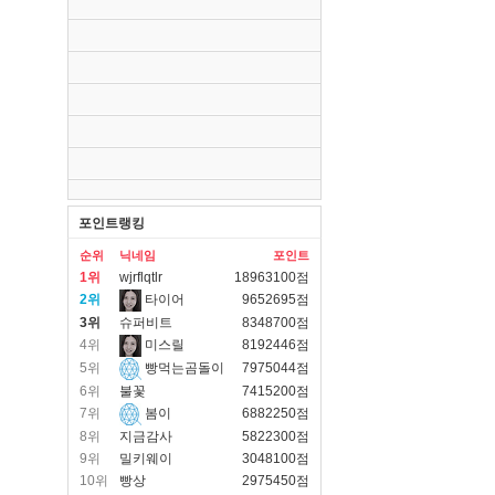
포인트랭킹
순위
닉네임
포인트
1위
wjrflqtlr
18963100점
2위
타이어
9652695점
3위
슈퍼비트
8348700점
4위
미스릴
8192446점
5위
빵먹는곰돌이
7975044점
6위
불꽃
7415200점
7위
봄이
6882250점
8위
지금감사
5822300점
9위
밀키웨이
3048100점
10위
빵상
2975450점