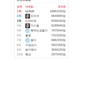
순위
닉네임
포인트
1위
wjrflqtlr
18963100점
2위
타이어
9649695점
3위
슈퍼비트
8346200점
4위
미스릴
8189946점
5위
빵먹는곰돌이
7975044점
6위
불꽃
7415200점
7위
봄이
6882250점
8위
지금감사
5822300점
9위
밀키웨이
3048100점
10위
빵상
2975450점