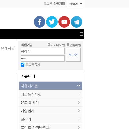
로그인
회원가입
한국어
회원가입
아이디/비번
인증메일
자유게시판
로그인 유지
커뮤니티
자유게시판
베스트게시판
묻고 답하기
가입인사
갤러리
포인트-가위바위보!