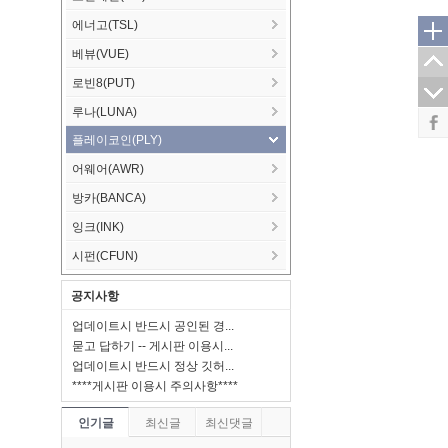
에너고(TSL)
베뷰(VUE)
로빈8(PUT)
루나(LUNA)
플레이코인(PLY)
어웨어(AWR)
방카(BANCA)
잉크(INK)
시펀(CFUN)
공지사항
업데이트시 반드시 공인된 경...
묻고 답하기 -- 게시판 이용시...
업데이트시 반드시 정상 깃허...
****게시판 이용시 주의사항****
인기글
최신글
최신댓글