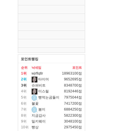
포인트랭킹
순위
닉네임
포인트
1위
wjrflqtlr
18963100점
2위
타이어
9652695점
3위
슈퍼비트
8348700점
4위
미스릴
8192446점
5위
빵먹는곰돌이
7975044점
6위
불꽃
7417200점
7위
봄이
6884250점
8위
지금감사
5822300점
9위
밀키웨이
3048100점
10위
빵상
2975450점