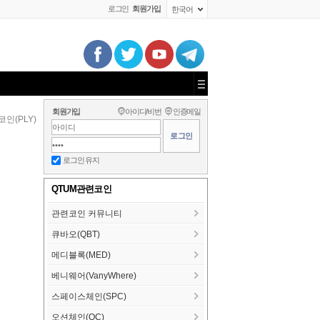
로그인
회원가입
한국어
회원가입
아이디/비번
인증메일
인(PLY)
로그인 유지
QTUM관련코인
관련코인 커뮤니티
큐바오(QBT)
메디블록(MED)
베니웨어(VanyWhere)
스페이스체인(SPC)
오션체인(OC)