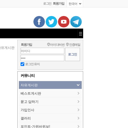
로그인
회원가입
한국어
회원가입
아이디/비번
인증메일
자유게시판
로그인 유지
커뮤니티
자유게시판
베스트게시판
묻고 답하기
가입인사
갤러리
포인트-가위바위보!