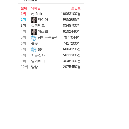
순위
닉네임
포인트
1위
wjrflqtlr
18963100점
2위
타이어
9652695점
3위
슈퍼비트
8348700점
4위
미스릴
8192446점
5위
빵먹는곰돌이
7977044점
6위
불꽃
7417200점
7위
봄이
6884250점
8위
지금감사
5822300점
9위
밀키웨이
3048100점
10위
빵상
2975450점