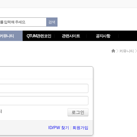
커뮤니티
QTUM관련코인
관련사이트
공지사항
커뮤니티
지
ID/PW 찾기
|
회원가입