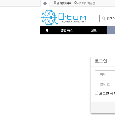
즐겨찾기추가
시작페이지설정
퀀텀 뉴스
정보
로그인
로그인 유