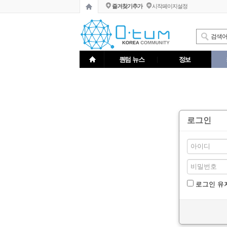
즐겨찾기추가
시작페이지설정
퀀텀 뉴스
정보
로그인
로그인 유