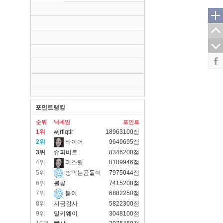
포인트랭킹
순위
닉네임
포인트
1위
wjrflqtlr
18963100점
2위
타이어
9649695점
3위
슈퍼비트
8346200점
4위
미스릴
8189946점
5위
빵먹는곰돌이
7975044점
6위
불꽃
7415200점
7위
봄이
6882250점
8위
지금감사
5822300점
9위
밀키웨이
3048100점