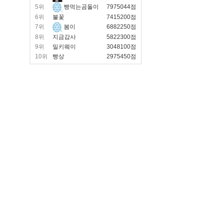
5위
빵먹는곰돌이
7975044점
6위
불꽃
7415200점
7위
봄이
6882250점
8위
지금감사
5822300점
9위
밀키웨이
3048100점
10위
빵상
2975450점