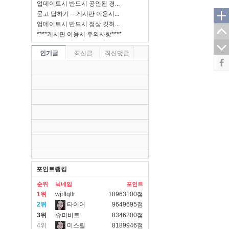
업데이트시 반드시 공인된 경...
묻고 답하기 -- 게시판 이용시...
업데이트시 반드시 정상 깃허...
****게시판 이용시 주의사항****
인기글
최신글
최신댓글
포인트랭킹
순위
닉네임
포인트
1위
wjrflqtlr
18963100점
2위
타이어
9649695점
3위
슈퍼비트
8346200점
4위
미스릴
8189946점