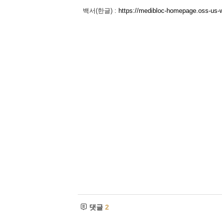
백서(한글) :
https://medibloc-homepage.oss-us-w
댓글
2