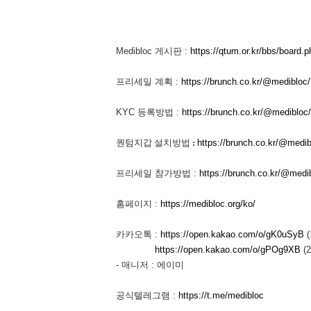
Medibloc 게시판 :
https://qtum.or.kr/bbs/board
프리세일 계획 :
https://brunch.co.kr/@medibloc/
KYC 등록방법 :
https://brunch.co.kr/@medibloc
퀀텀지갑 설치방법
:
https://brunch.co.kr/@medib
프리세일 참가방법 :
https://brunch.co.kr/@medi
홈페이지 :
https://medibloc.org/ko/
카카오톡 :
https://open.kakao.com/o/gK0uSyB
(
https://open.kakao.com/o/gPOg9XB
(2
- 매니저 : 에이미
공식텔레그램 :
https://t.me/medibloc