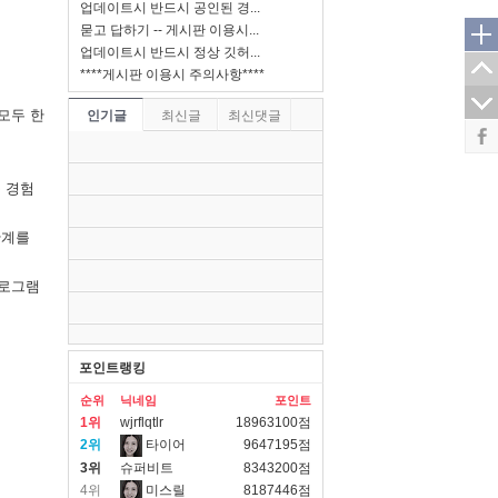
업데이트시 반드시 공인된 경...
묻고 답하기 -- 게시판 이용시...
업데이트시 반드시 정상 깃허...
****게시판 이용시 주의사항****
모두 한
인기글
최신글
최신댓글
 경험
한계를
프로그램
포인트랭킹
순위
닉네임
포인트
1위
wjrflqtlr
18963100점
2위
타이어
9647195점
3위
슈퍼비트
8343200점
4위
미스릴
8187446점