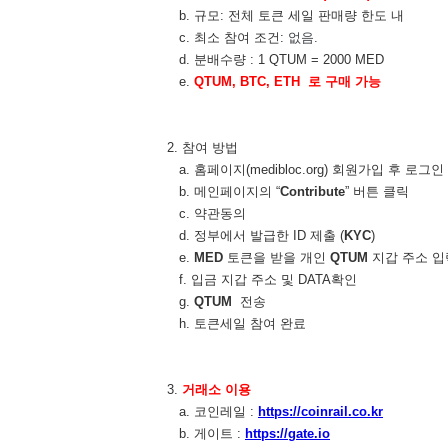
b. 규모: 전체 토큰 세일 판매량 한도 내
c. 최소 참여 조건:
없음.
d. 분배수량 : 1 QTUM = 2000 MED
e.
QTUM, BTC, ETH 로 구매 가능
2. ​ 참여 방법
a. 홈페이지(medibloc.org) 회원가입 후 로그인
b. 메인페이지의 “
Contribute
” 버튼 클릭
c. 약관동의
d. 정부에서 발급한 ID 제출 (
KYC
)
e.
MED
토큰을 받을 개인
QTUM
지갑 주소 입
f. 입금 지갑 주소 및 DATA확인
g.
QTUM
전송
h. 토큰세일 참여 완료
3.
거래소 이용
a. 코인레일 :
https://coinrail.co.kr
b. 게이트 :
https://gate.io