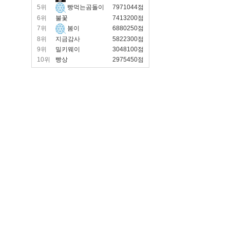
5위
빵먹는곰돌이
7971044점
6위
불꽃
7413200점
7위
봄이
6880250점
8위
지금감사
5822300점
9위
밀키웨이
3048100점
10위
빵상
2975450점