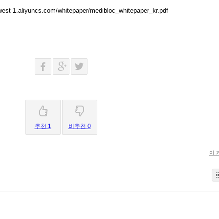
est-1.aliyuncs.com/whitepaper/medibloc_whitepaper_kr.pdf
추천 1
비추천 0
이 