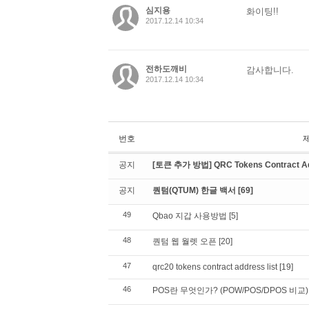
심지용
화이팅!!
2017.12.14 10:34
전하도깨비
감사합니다.
2017.12.14 10:34
번호
공지
[토큰 추가 방법] QRC Tokens Contract Ad
공지
퀀텀(QTUM) 한글 백서
[69]
49
Qbao 지갑 사용방법
[5]
48
퀀텀 웹 월렛 오픈
[20]
47
qrc20 tokens contract address list
[19]
46
POS란 무엇인가? (POW/POS/DPOS 비교)