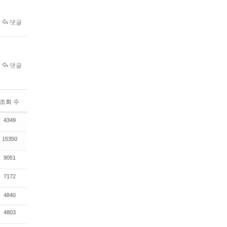
댓글
댓글
조회 수
4349
15350
9051
7172
4840
4803