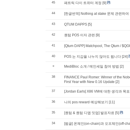
45
패트릭 다이 트위터 계정
[9]
44
[한글번역] Nothing at stake 문제 관련하여 (
43
QTUM DAPPS
[5]
42
퀀텀 POS 이자 관련
[9]
41
[Qtum DAPP] Matchpool, The Qtum / $QG
40
POS 는 지갑을 나누지 않아도 됩니다
[24]
»
MediBloc 소개 / 메인세일 참여 방법
[2]
38
FINANCE Paul Romer: Winner of the Nobe
First Year with New 0.16 Update
[2]
37
[Jordan Earls] X86 VM에 대한 생각과 
36
나의 pos reward 예상해보기
[11]
35
[퀀텀 & 퀀텀 디앱 밋업] 발표자료
[5]
34
[펌글] 온체인(on-chain)과 오프체인(off-cha