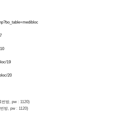
.php?bo_table=medibloc
7
/10
loc/19
bloc/20
1번방, pw : 1120)
번방, pw : 1120)