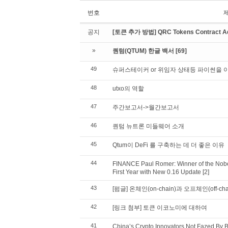
번호
공지
[토큰 추가 방법] QRC Tokens Contract Ad
»
퀀텀(QTUM) 한글 백서
[69]
49
슈퍼스테이커 or 위임자 상태등 파이썬을
48
utxo의 역할
47
주간보고서->월간보고서
46
퀀텀 뉴트론 미들웨어 소개
45
Qtum이 DeFi 를 구축하는 데 더 좋은 이유
44
FINANCE Paul Romer: Winner of the Nobe
First Year with New 0.16 Update
[2]
43
[펌글] 온체인(on-chain)과 오프체인(off-cha
42
[링크 첨부] 토큰 이코노미에 대하여
41
China’s Crypto Innovators Not Fazed By B