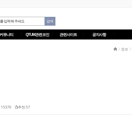
커뮤니티
QTUM관련코인
관련사이트
공지사항
정보
 15370
추천:57