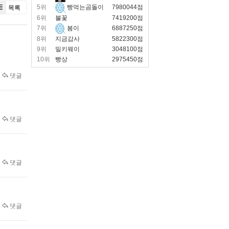
목록
5위
빵먹는곰돌이
7980044점
6위
불꽃
7419200점
7위
봄이
6887250점
8위
지금감사
5822300점
9위
밀키웨이
3048100점
10위
빵상
2975450점
댓글
댓글
댓글
댓글