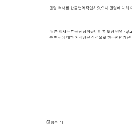
퀀텀 백서를 한글번역작업하였으니 퀀텀에 대해 
※ 본 백서는 한국퀀텀커뮤니티(이도원 번역 - qtum
본 백서에 대한 저작권은 전적으로 한국퀀텀커뮤니
첨부 [
1
]