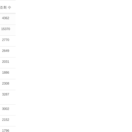
조회 수
4362
15370
2770
2649
2031
1886
2308
3287
3002
2152
1796