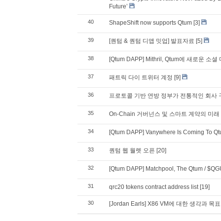
Future’
40
ShapeShift now supports Qtum
[3]
39
[퀀텀 & 퀀텀 디앱 밋업] 발표자료
[5]
38
[Qtum DAPP] Mithril, Qtum에 새로
37
패트릭 다이 트위터 계정
[9]
36
프로토콜 기반 연방 정부가 전통적인 회사 구조를 
35
On-Chain 거버넌스 및 스마트 계약의 미래
34
[Qtum DAPP] Vanywhere Is Coming To Q
33
퀀텀 웹 월렛 오픈
[20]
32
[Qtum DAPP] Matchpool, The Qtum / $QG
31
qrc20 tokens contract address list
[19]
30
[Jordan Earls] X86 VM에 대한 생각과 