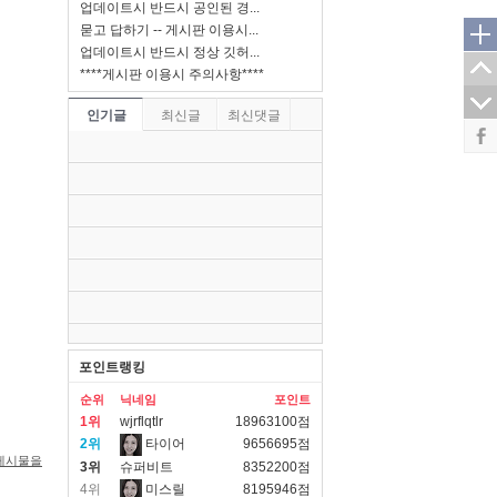
업데이트시 반드시 공인된 경...
묻고 답하기 -- 게시판 이용시...
업데이트시 반드시 정상 깃허...
****게시판 이용시 주의사항****
인기글
최신글
최신댓글
포인트랭킹
순위
닉네임
포인트
1위
wjrflqtlr
18963100점
2위
타이어
9656695점
게시물을
3위
슈퍼비트
8352200점
4위
미스릴
8195946점