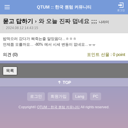
QTUM :: 한국 퀀텀 커뮤니티
로그인
묻고 답하기
› 와 오늘 진짜 덥네요 ;;;
나라미
2024.08.12 14:43:15
밥먹으러 갔다가 쪄죽는줄 알았음다...ㅎㅎㅎ
언제쯤 오를까요... -80% 에서 시세 변동이 없네요...ㅠㅠ
고양시 세면대수리
과천 세면대수리
광명 세면대수리
광주 세면대수리
구
의견
(0)
포인트 선물 : 0 point
리 세면대수리
군포 세면대수리
김포 세면대수리
남양주 세면대수리
동두
천 세면대수리
부천 세면대수리
성남 세면대수리
수원 세면대수리
시흥 세
면대수리
안산 세면대수리
안성 세면대수리
안양 세면대수리
양주 세면대
목록
수리
여주 세면대수리
오산 세면대수리
용인 세면대수리
의왕 세면대수리
의정부 세면대수리
이천 세면대수리
파주 세면대수리
평택 세면대수리
포
TOP
천 세면대수리
하남 세면대수리
화성 세면대수리
강화군 세면대수리
인천
세면대수리
강남구 세면대수리
강동구 세면대수리
강북구 세면대수리
강
서구 세면대수리
관악구 세면대수리
광진구 세면대수리
구로구 세면대수
로그인
회원가입
Lang
PC
리
금천구 세면대수리
노원구 세면대수리
도봉구 세면대수리
동대문구 세
면대수리
Copyright©
동작구 세면대수리
QTUM :: 한국 퀀텀 커뮤니티
마포구 세면대수리
All rights reserved.
서대문구 세면대수리
서
초구 세면대수리
성동구 세면대수리
성북구 세면대수리
송파구 세면대수
리
양천구 세면대수리
영등포구 세면대수리
용산구 세면대수리
은평구 세
면대수리
종로구 세면대수리
중구 세면대수리
중랑구 세면대수리
미추홀