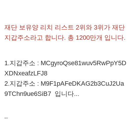
재단 보유양 리치 리스트 2위와 3위가 재단
지갑주소라고 합니다. 총 1200만개 입니다.
1.지갑주소 : MCgyroQse81wuv5RwPpY5D
XDNxeafzLFJ8
2.지갑주소 : M9F1pAFeDKAG2b3CuJ2Ua
9TChn9ue6SiB7 입니다...
--