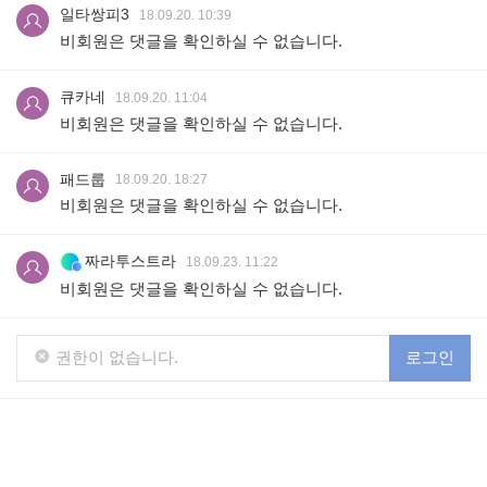
일타쌍피3
18.09.20. 10:39
비회원은 댓글을 확인하실 수 없습니다.
큐카네
18.09.20. 11:04
비회원은 댓글을 확인하실 수 없습니다.
패드룹
18.09.20. 18:27
비회원은 댓글을 확인하실 수 없습니다.
짜라투스트라
18.09.23. 11:22
비회원은 댓글을 확인하실 수 없습니다.
권한이 없습니다.
로그인