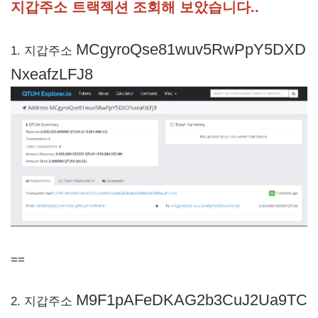
지갑주소 트랙젝션 조회해 보았습니다..
MCgyroQse81wuv5RwPpY5DXD
1. 지갑주소
NxeafzLFJ8
==
M9F1pAFeDKAG2b3CuJ2Ua9TC
2. 지갑주소