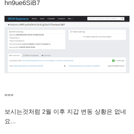
hn9ue6SiB7
===
보시는것처럼 2월 이후 지갑 변동 상황은 없네
요...