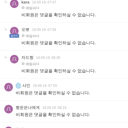
kara
18.09.19. 07:47
예림파더
비회원은 댓글을 확인하실 수 없습니다.
오뽀
18.09.19. 07:56
예림파더
글쓴이
비회원은 댓글을 확인하실 수 없습니다.
자드짱
18.09.19. 08:36
예림파더
비회원은 댓글을 확인하실 수 없습니다.
샤인
18.09.19. 07:55
비회원은 댓글을 확인하실 수 없습니다.
행운은나에게
18.09.19. 08:16
비회원은 댓글을 확인하실 수 없습니다.