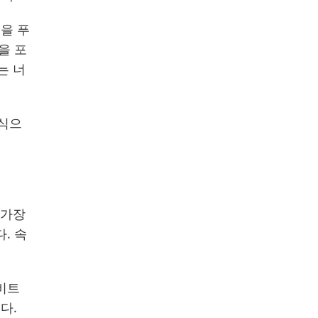
을 푸
을 포
는 너
방식으
 가장
. 속
비트
다.