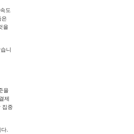
 속도
즘은
것을
랐습니
수준을
 결제
앙 집중
니다.