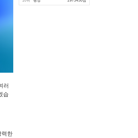
10위
빵상
2975450점
 여러
겠습
강력한