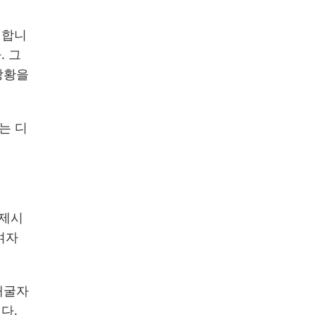
 합니
. 그
상황을
는 디
 제시
여자
채굴자
니다.