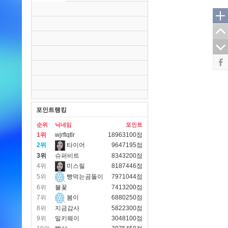
포인트랭킹
순위
닉네임
포인트
1위
wjrflqtlr
18963100점
2위
타이어
9647195점
3위
슈퍼비트
8343200점
4위
미스릴
8187446점
5위
빵먹는곰돌이
7971044점
6위
불꽃
7413200점
7위
봄이
6880250점
8위
지금감사
5822300점
9위
밀키웨이
3048100점