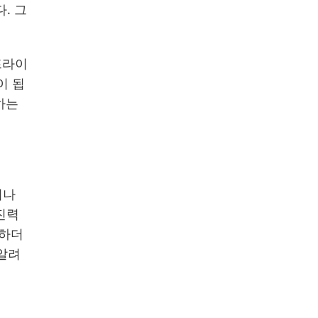
. 그
프라이
이 됩
하는
러나
진력
휘하더
알려