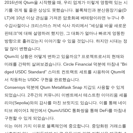
2016년에 Qtum을 시작했을 때, 우리 업계가 이렇게 영향력 있는 시
기를 겪게 될 줄은 상상도 못했습니다. 블록체인과 분산원장기술(D
LT)에 10년 이상 관심을 가져온 암호화폐 베테랑이라면 누구나 추
수감사절이나 크리스마스 저녁 식사 자리에서 "세상을 바꿀 새로운
핀테크"에 대해 설명하려 했지만, 그 대화가 얼마나 빠르게 엉뚱한
방향으로 흘러갔는지 이야기할 수 있을 것입니다. 하지만 시대는 정
말 많이 변했습니다.
Qtum의 상황은 어떻게 변하고 있을까요? 프로젝트로서의 현재와
미래를 간략히 살펴보겠습니다. Circle Financial 덕분에 마침내 "Bri
dged USDC Standard" 스마트 컨트랙트 세트를 사용하여 Qtum에
서 작동하는 USDC 구현을 완료했습니다.
Consensys 덕분에 Qtum MetaMask Snap 지갑도 사용할 수 있게
되었습니다. 2주간의 커뮤니티 이벤트에서 테스트한 이더리움 세폴
리아(Sepolia)와의 감사를 마친 브릿지도 있습니다. 이를 통해 네이
티브 레이어1 체인에서 Qtum/USDC 통화쌍을 통해 DeFi를 마침내
구현할 수 있게 되었습니다.
이는 여러 가지 이유로 블록체인에 중요합니다. 중앙화된 거래소를