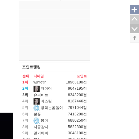
포인트랭킹
순위
닉네임
포인트
1위
wjrflqtlr
18963100점
2위
타이어
9647195점
3위
슈퍼비트
8343200점
4위
미스릴
8187446점
5위
빵먹는곰돌이
7971044점
6위
불꽃
7413200점
7위
봄이
6880250점
8위
지금감사
5822300점
9위
밀키웨이
3048100점