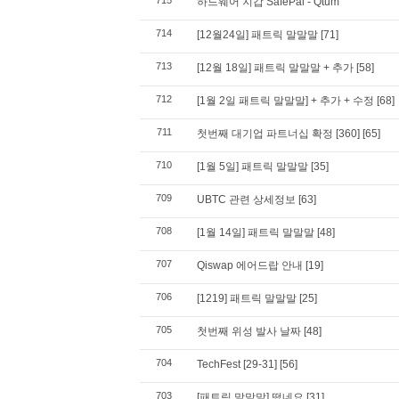
715
하드웨어 지갑 SafePal - Qtum
714
[12월24일] 패트릭 말말말
[71]
713
[12월 18일] 패트릭 말말말 + 추가
[58]
712
[1월 2일 패트릭 말말말] + 추가 + 수정
[68]
711
첫번째 대기업 파트너십 확정 [360]
[65]
710
[1월 5일] 패트릭 말말말
[35]
709
UBTC 관련 상세정보
[63]
708
[1월 14일] 패트릭 말말말
[48]
707
Qiswap 에어드랍 안내
[19]
706
[1219] 패트릭 말말말
[25]
705
첫번째 위성 발사 날짜
[48]
704
TechFest [29-31]
[56]
703
[패트릭 말말말] 떴네요
[31]