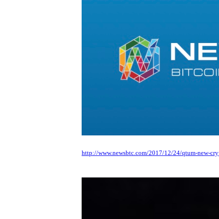
http://www.newsbtc.com/2017/12/24/qtum-new-cryp