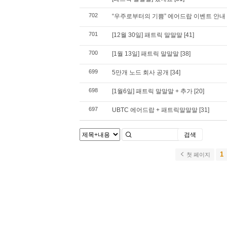
702
“우주로부터의 기쁨” 에어드랍 이벤트 안내
701
[12월 30일] 패트릭 말말말
[41]
700
[1월 13일] 패트릭 말말말
[38]
699
5만개 노드 회사 공개
[34]
698
[1월6일] 패트릭 말말말 + 추가
[20]
697
UBTC 에어드랍 + 패트릭말말말
[31]
검색
1
첫 페이지