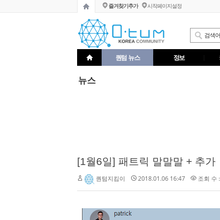
즐겨찾기추가
시작페이지설정
퀀텀 뉴스
정보
뉴스
[1월6일] 패트릭 말말말 + 추가
2018.01.06 16:47
조회 수 :
퀀텀지킴이