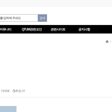
커뮤니티
QTUM관련코인
관련사이트
공지사항
 10508
추천:31