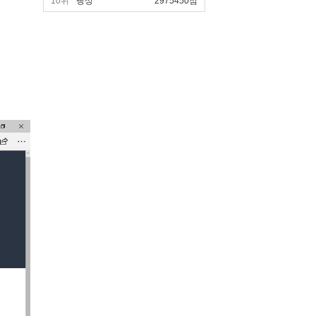
10위
빵상
2975450점