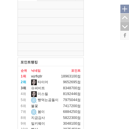
포인트랭킹
순위
닉네임
포인트
1위
wjrflqtlr
18963100점
2위
타이어
9652695점
3위
슈퍼비트
8348700점
4위
미스릴
8192446점
5위
빵먹는곰돌이
7975044점
6위
불꽃
7417200점
7위
봄이
6884250점
8위
지금감사
5822300점
9위
밀키웨이
3048100점