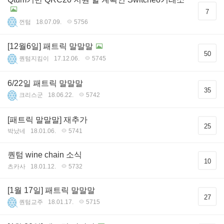
7
껀텀
18.07.09.
5756
[12월6일] 패트릭 말말말
50
퀀텀지킴이
17.12.06.
5745
6/22일 패트릭 말말말
35
크리스군
18.06.22.
5742
[패트릭 말말말] 재추가
25
박났네
18.01.06.
5741
퀀텀 wine chain 소식
10
츠카사
18.01.12.
5732
[1월 17일] 패트릭 말말말
27
퀀텀교주
18.01.17.
5715