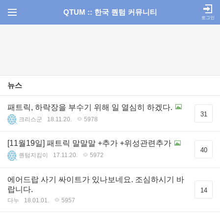
QTUM :: 한국 퀀텀 커뮤니티
로그인
뉴스
패트릭, 하락장을 부수기 위해 일 열심히 하겠다.
31
크리스군
18.11.20.
5978
[11월19일] 패트릭 말말말 +추가 +위성관련추가
40
퀀텀지킴이
17.11.20.
5972
에어드랍 사기 싸이트가 있나보네요. 조심하시기 바
랍니다.
14
다누
18.01.01.
5957