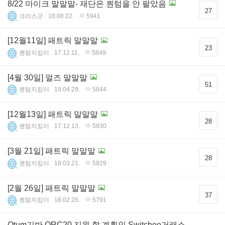
8/22 마이크 말말말- 재단은 퀀텀을 안 팔았음
27
크리스군
18.08.22.
5941
[12월11일] 패트릭 말말말
23
퀀텀지킴이
17.12.11.
5849
[4월 30일] 얼즈 말말말
51
퀀텀지킴이
18.04.29.
5844
[12월13일] 패트릭 말말말
28
퀀텀지킴이
17.12.13.
5830
[3월 21일] 패트릭 말말말
28
퀀텀지킴이
18.03.21.
5829
[2월 26일] 패트릭 말말말
37
퀀텀지킴이
18.02.26.
5791
Qtum기반 QRC20 지원 할 계획인 Switcheo거래소