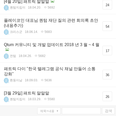
[4월 20일] 패트릭 말말말
24
퀀텀지킴이
18.04.20.
5692
플레이코인 대표님 퀀텀 재단 질의 관련 회의록 초안
(내용추가)
54
크리스군
18.06.14.
5683
Qtum 커뮤니티 및 개발 업데이트 2018 년 3 월 ~ 4 월
17
껀텀
18.04.26.
5682
패트릭 다이 "한국 텔레그램 공식 채널 만들어 소통
강화"
36
흰둥이남
18.09.03.
5636
[3월 29일] 패트릭 말말말
26
퀀텀지킴이
18.03.29.
5580
검색