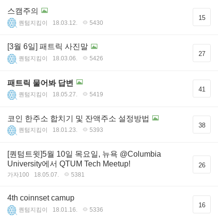
스캠주의
15
퀀텀지킴이
18.03.12.
5430
[3월 6일] 패트릭 사진말
27
퀀텀지킴이
18.03.06.
5426
패트릭 물어봐 답변
41
퀀텀지킴이
18.05.27.
5419
코인 한주소 합치기 및 잔액주소 설정방법
38
퀀텀지킴이
18.01.23.
5393
[퀀텀트윗]5월 10일 목요일, 뉴욕 @Columbia
University에서 QTUM Tech Meetup!
26
가자100
18.05.07.
5381
4th coinnset camup
16
퀀텀지킴이
18.01.16.
5336