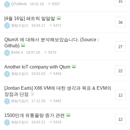
15
QTUMinfo
18.01.16.
5507
[4월 16일] 패트릭 말말말
34
퀀텀지킴이
18.04.17.
5472
QtumX 에 대해서 분석해보았습니다. (Source :
Github)
27
BANCA
18.07.20.
5470
Another IoT company with Qtum
22
퀀텀지킴이
18.01.03.
5464
[Jordan Earls] X86 VM에 대한 생각과 목표 & EVM의
장점과 단점
12
퀀텀지킴이
17.12.29.
5462
1500만개 유통물량 증가 관련
12
퀀텀지킴이
18.03.21.
5433