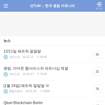
QTUM :: 한국 퀀텀 커뮤니티
로그인
뉴스
12/11일 패트릭 말말말
26
크리스군
18.12.11.
5518
퀀텀, 아마존 웹서비스와 파트너십 체결
22
크리스군
18.10.17.
5515
[1월 24일] 패트릭 말말말
76
퀀텀지킴이
18.01.24.
5508
Qtum Blockchain Berlin