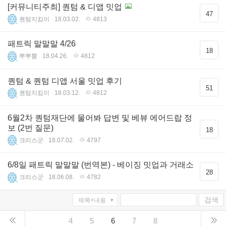
[커뮤니티주최] 퀀텀 & 디앱 밋업
47
퀀텀지킴이
18.03.02.
4813
패트릭 말말말 4/26
18
뿌뿌뿜
18.04.26.
4812
퀀텀 & 퀀텀 디앱 서울 밋업 후기
51
퀀텀지킴이
18.03.12.
4812
6월2차 퀀텀재단에 물어봐 답변 및 베뷰 에어드랍 정
보 (2번 질문)
18
크리스군
18.07.02.
4797
6/8일 패트릭 말말말 (번역본) - 베이징 밋업과 거래소
28
크리스군
18.06.08.
4782
검색
4
5
6
7
8