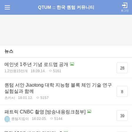
QTUM :: 한국 퀀텀 커뮤니티
로그인
뉴스
메인넷 1주년 기념 로드맵 공개
28
1.2만원15만개
18.09.14.
5161
퀀텀 서안 Jiaotong 대학 지능형 블록 체인 기술 연구
실험실과 함께
8
츠카사
18.01.12.
5157
패트릭 CNBC 촬영 [방송내용링크첨부]
39
퀀텀지킴이
18.02.05.
5144