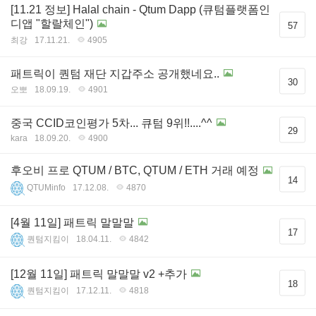
[11.21 정보] Halal chain - Qtum Dapp (큐텀플랫폼인
디앱 "할랄체인")
57
최강
17.11.21.
4905
패트릭이 퀀텀 재단 지갑주소 공개했네요..
30
오뽀
18.09.19.
4901
중국 CCID코인평가 5차... 큐텀 9위!!....^^
29
kara
18.09.20.
4900
후오비 프로 QTUM / BTC, QTUM / ETH 거래 예정
14
QTUMinfo
17.12.08.
4870
[4월 11일] 패트릭 말말말
17
퀀텀지킴이
18.04.11.
4842
[12월 11일] 패트릭 말말말 v2 +추가
18
퀀텀지킴이
17.12.11.
4818