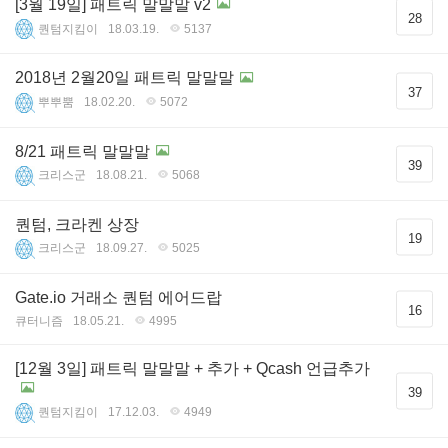
[3월 19일] 패트릭 말말말 v2
28
퀀텀지킴이
18.03.19.
5137
2018년 2월20일 패트릭 말말말
37
뿌뿌뿜
18.02.20.
5072
8/21 패트릭 말말말
39
크리스군
18.08.21.
5068
퀀텀, 크라켄 상장
19
크리스군
18.09.27.
5025
Gate.io 거래소 퀀텀 에어드랍
16
큐터니즘
18.05.21.
4995
[12월 3일] 패트릭 말말말 + 추가 + Qcash 언급추가
39
퀀텀지킴이
17.12.03.
4949