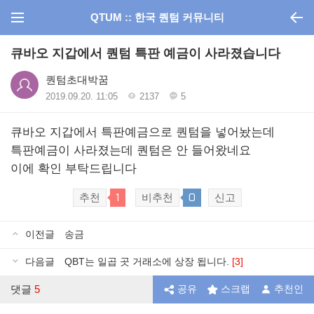
QTUM :: 한국 퀀텀 커뮤니티
큐바오 지갑에서 퀀텀 특판 예금이 사라졌습니다
퀀텀초대박꿈
2019.09.20. 11:05
2137
5
큐바오 지갑에서 특판예금으로 퀀텀을 넣어놨는데
특판예금이 사라졌는데 퀀텀은 안 들어왔네요
이에 확인 부탁드립니다
1
0
추천
비추천
신고
이전글
송금
다음글
QBT는 일곱 곳 거래소에 상장 됩니다.
[3]
댓글
5
공유
스크랩
추천인