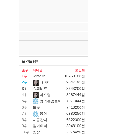
포인트랭킹
순위
닉네임
포인트
1위
wjrflqtlr
18963100점
2위
타이어
9647195점
3위
슈퍼비트
8343200점
4위
미스릴
8187446점
5위
빵먹는곰돌이
7971044점
6위
불꽃
7413200점
7위
봄이
6880250점
8위
지금감사
5822300점
9위
밀키웨이
3048100점
10위
빵상
2975450점