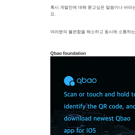
혹시
개발진에
대해
묻고싶은
말씀이나
바라
.
요
여러분의
불편함을
해소하고
동시에
소통하
Qbao foundation