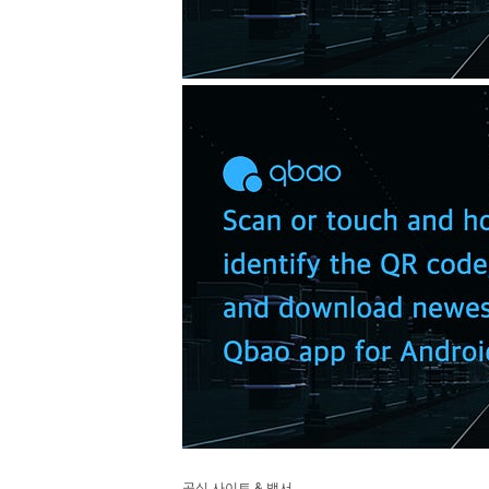
&
공식
사이트
백서