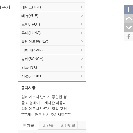
내주세
에너고(TSL)
베뷰(VUE)
로빈8(PUT)
루나(LUNA)
플레이코인(PLY)
어웨어(AWR)
방카(BANCA)
잉크(INK)
시펀(CFUN)
공지사항
업데이트시 반드시 공인된 경...
묻고 답하기 -- 게시판 이용시...
업데이트시 반드시 정상 깃허...
****게시판 이용시 주의사항****
인기글
최신글
최신댓글