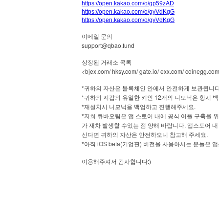
https://open.kakao.com/o/gp59zAD
https://open.kakao.com/o/gyVdKgG
https://open.kakao.com/o/gyVdKgG
이메일
문의
support@qbao.fund
상장된
거래소
목록
<bjex.com/ hksy.com/ gate.io/ exx.com/ coinegg.com/ 
*
귀하의
자산은
블록체인
안에서
안전하게
보관됩니
*
12
귀하의
지갑의
유일한
키인
개의
니모닉은
항시
백
*
.
재설치시
니모닉을
백업하고
진행해주세요
*
저희
큐바오팀은
앱
스토어
내에
공식
어플
구축을
위
.
가
재차
발생할
수있는
점
양해
바랍니다
앱스토어
내
.
신다면
귀하의
자산은
안전하오니
참고해
주세요
*
iOS beta(
)
아직
기업판
버전을
사용하시는
분들은
앱
:)
이용해주셔서
감사합니다