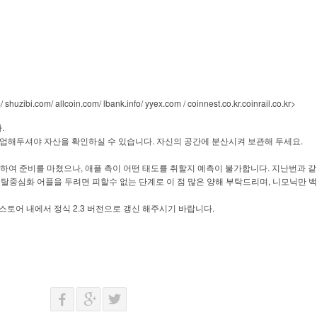
shuzibi.com/ allcoin.com/ lbank.info/ yyex.com / coinnest.co.kr.coinrail.co.kr>
.
다
.
.
업해두셔야
자산을
확인하실
수
있습니다
자신의
공간에
분산시켜
보관해
두세요
,
.
하여
준비를
마쳤으나
애플
측이
어떤
태도를
취할지
예측이
불가합니다
지난번과
같
,
탈중심화
어플을
두려면
피할수
없는
단계로
이
점
많은
양해
부탁드리며
니모닉만
백
2.3
.
스토어
내에서
정식
버전으로
갱신
해주시기
바랍니다