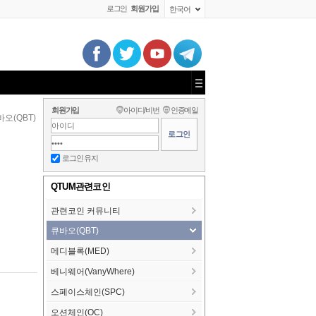
로그인
회원가입
한국어
회원가입
아이디/비번
인증메일
오(QBT)
로그인 유지
QTUM관련코인
관련코인 커뮤니티
큐바오(QBT)
메디블록(MED)
베니웨어(VanyWhere)
스페이스체인(SPC)
오션체인(OC)