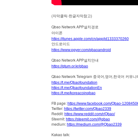
(
-
)
자막클릭
한글자막참고
Qbao Network APP
설치경로
아이폰
https://itunes.apple.com/cn/app/id1333370260
안드로이드
https://www.pgyer.com/qbaoandroid
Qbao Network APP
설치안내
https://qtum.or.kr/qbao
Qbao Network Telegram
중국어
,
영어
,
한국어
커뮤니
https://t.me/Qbaofoundation
https://t.me/QbaofoundationEn
https://t.me/koreacoinqbao
FB page:
https://www.facebook.com/Qbao-120845
Twitter:
https://twitter.com/Qbao2339
Reddit:
https://www.reddit.com/r/Qbao/
Steemit:
https://steemit.com/@qbao
medium:
https://medium.com/@Qbao2339
Kakao talk: