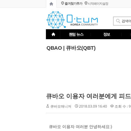
즐겨찾기추가
시작페이지설정
퀀텀 뉴스
정보
QBAO | 큐바오(QBT)
큐바오 이용자 여러분에게 피드
2018.03.09 16:40
조회 수 : 9
큐바오매니저
:)
큐바오
이용자
여러분
안녕하세요