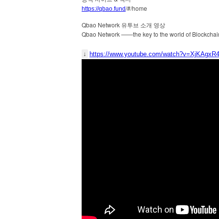
/#/home
https://qbao.fund
Qbao Network
유투브
소개
영상
Qbao Network ——the key to the world of Blockcha
↓
https://www.youtube.com/watch?v=XjKAgx