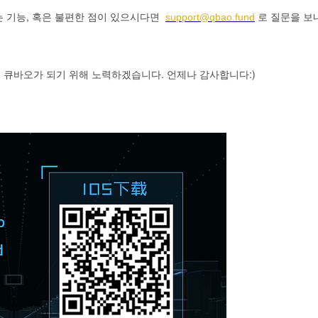
,
는
기능
혹은
불편한
점이
있으시다면
로
질문을
보
support@qbao.fund
.
:)
는
큐바오가
되기
위해
노력하겠습니다
언제나
감사합니다