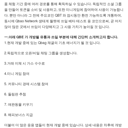
.
품
체험
기간
중에
여러
경로를
통해
획득하실
수
있습니다
독립적인
소셜
그룹
,
을
만들어
토큰을
소비
및
사용하고
또한
미니게임에
참여하여
사용이
가능합니
.
QBT
,
다
뿐만
아니라
그
전에
주요코인
와
잠시동안
환전
가능하도록
개통하여
Qbao Network
,
동시에
생태계
월렛에
쓰일
베타
테스트
용
코인으로써
곧
머지
.
않아
많은
곳에서
쓰임이
다양해지고
그
사용
가치가
높아질
것
입니다
QBE
.
一.아래
가
개방될
유통과
쓰일
부분에
대해
간단히
소개하고자
합니다
1.
Qbag
.
현재
개발
중에
있는
채굴의
기초
에너지가
될
것
입니다
2.
/
.
독립적으로
오픈
비밀
채팅
그룹을
생성합니다
3.
거래
이체
시
가스
수수료
4.
미니
게임
참여
5.
커뮤니티
경매
시스템
참여
6.
돌림판
추첨
7.
애완동물
키우기
8.
해피보너스
지급
.
더불어
더
많은
응용
앱들이
현재
개발
중에
있습니다
상세
내용은
차후에
개방