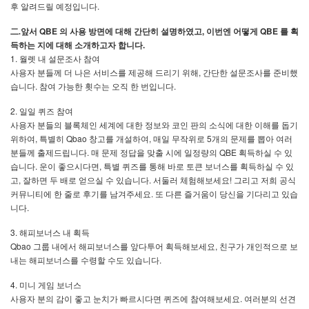
.
후
알려드릴
예정입니다
QBE
,
QBE
二.앞서
의
사용
방면에
대해
간단히
설명하였고
이번엔
어떻게
를
획
.
득하는
지에
대해
소개하고자
합니다
1.
월렛
내
설문조사
참여
,
사용자
분들께
더
나은
서비스를
제공해
드리기
위해
간단한
설문조사를
준비했
.
.
습니다
참여
가능한
횟수는
오직
한
번입니다
2.
일일
퀴즈
참여
사용자
분들의
블록체인
세계에
대한
정보와
코인
판의
소식에
대한
이해를
돕기
,
Qbao
,
5
위하여
특별히
창고를
개설하여
매일
무작위로
개의
문제를
뽑아
여러
.
QBE
분들께
출제드립니다
매
문제
정답을
맞출
시에
일정량의
획득하실
수
있
.
,
습니다
운이
좋으시다면
특별
퀴즈를
통해
바로
토큰
보너스를
획득하실
수
있
,
.
!
고
잘하면
두
배로
얻으실
수
있습니다
서둘러
체험해보세요
그리고
저희
공식
.
커뮤니티에
한
줄로
후기를
남겨주세요
또
다른
즐거움이
당신을
기다리고
있습
.
니다
3.
해피보너스
내
획득
Qbao
,
그룹
내에서
해피보너스를
앞다투어
획득해보세요
친구가
개인적으로
보
.
내는
해피보너스를
수령할
수도
있습니다
4.
미니
게임
보너스
.
사용자
분의
감이
좋고
눈치가
빠르시다면
퀴즈에
참여해보세요
여러분의
선견