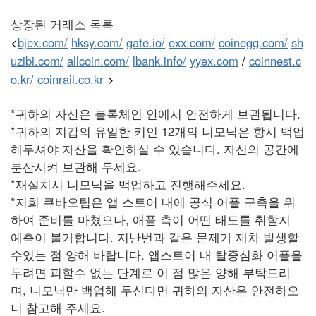
상장된 거래소 목록
<
bjex.com/
hksy.com/
gate.io/
exx.com/
coinegg.com/
sh
uzibi.com/
allcoin.com/
lbank.info/
yyex.com
/
coinnest.c
o.kr/
coinrail.co.kr
>
*귀하의 자산은 블록체인 안에서 안전하게 보관됩니다.
*귀하의 지갑의 유일한 키인 12개의 니모닉은 항시 백업
해두셔야 자산을 확인하실 수 있습니다. 자신의 공간에
분산시켜 보관해 두세요.
*재설치시 니모닉을 백업하고 진행해주세요.
*저희 큐바오팀은 앱 스토어 내에 공식 어플 구축을 위
하여 준비를 마쳤으나, 애플 측이 어떤 태도를 취할지
예측이 불가합니다. 지난번과 같은 문제가 재차 발생할
수있는 점 양해 바랍니다. 앱스토어 내 탈중심화 어플을
두려면 피할수 없는 단계로 이 점 많은 양해 부탁드리
며, 니모닉만 백업해 두신다면 귀하의 자산은 안전하오
니 참고해 주세요.