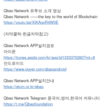
Qbao Network 유투브 소개 영상
Qbao Network ——the key to the world of Blockchain
https://youtu.be/XjKAgxR4W0E
(자막클릭-한글자막참고)
Qbao Network APP설치경로
아이폰
https://itunes.apple.com/kr/app/id1333370260?mt=8
안드로이드
https://www.pgyer.com/qbaoandroid
Qbao Network APP설치안내
https://qtum.or.kr/qbao
Qbao Network Telegram 중국어,영어,한국어 커뮤니티
https://t.me/Qbaofoundation