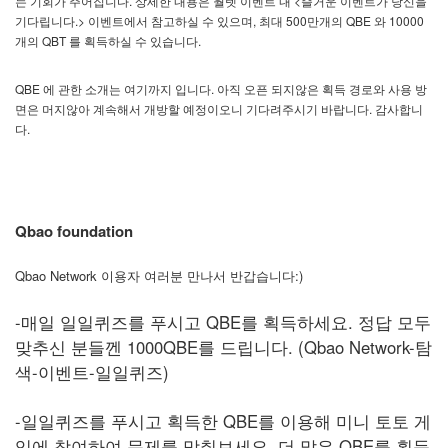
.
<
는
기회가
주어집니다
상세한
내용은
월렛
이벤트
내
즐거운
이벤트가
당신을
.>
,
500
QBE
10000
기다립니다
이벤트에서
참고하실
수
있으며
최대
만개의
와
QBT
.
개의
를
획득하실
수
있습니다
QBE
.
에
관한
소개는
여기까지
입니다
아직
오픈
되지않은
획득
경로와
사용
방
.
면은
머지않아
계속해서
개방할
예정이오니
기다려주시기
바랍니다
감사합니
.
다
Qbao foundation
Qbao Network 이용자 여러분 만나서 반갑습니다:)
-매일 일일퀴즈를 푸시고 QBE를 획득하세요. 정답 모두
맞추신 분들껜 1000QBE를 드립니다. (Qbao Network-탐
색-이벤트-일일퀴즈)
-일일퀴즈를 푸시고 획득한 QBE를 이용해 미니 토토 게
임에 참여하여 문제를 맞춰보세요. 더 많은 QBE를 획득