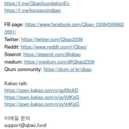
https://t.me/QbaofoundationEn
https://t.me/koreacoinqbao
FB page:
https://www.facebook.com/Qbao-12084506862
3551/
Twitter:
https://twitter.com/Qbao2339
Reddit:
https://www.reddit.com/r/Qbao/
Steemit:
https://steemit.com/@qbao
medium:
https://medium.com/@Qbao2339
Qtum community:
https://qtum.or.kr/qbao
Kakao talk:
https://open.kakao.com/o/gp59zAD
https://open.kakao.com/o/gyVdKgG
https://open.kakao.com/o/gyVdKgG
이메일 문의
support@qbao.fund