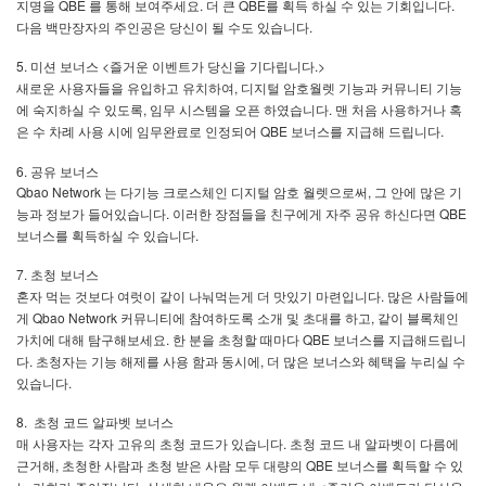
QBE
.
QBE
.
지명을
를
통해
보여주세요
더
큰
를
획득
하실
수
있는
기회입니다
.
다음
백만장자의
주인공은
당신이
될
수도
있습니다
5.
<
.>
미션
보너스
즐거운
이벤트가
당신을
기다립니다
,
새로운
사용자들을
유입하고
유치하여
디지털
암호월렛
기능과
커뮤니티
기능
,
.
에
숙지하실
수
있도록
임무
시스템을
오픈
하였습니다
맨
처음
사용하거나
혹
QBE
.
은
수
차례
사용
시에
임무완료로
인정되어
보너스를
지급해
드립니다
6.
공유
보너스
Qbao Network
,
는
다기능
크로스체인
디지털
암호
월렛으로써
그
안에
많은
기
.
QBE
능과
정보가
들어있습니다
이러한
장점들을
친구에게
자주
공유
하신다면
.
보너스를
획득하실
수
있습니다
7.
초청
보너스
.
혼자
먹는
것보다
여럿이
같이
나눠먹는게
더
맛있기
마련입니다
많은
사람들에
Qbao Network
,
게
커뮤니티에
참여하도록
소개
및
초대를
하고
같이
블록체인
.
QBE
가치에
대해
탐구해보세요
한
분을
초청할
때마다
보너스를
지급해드립니
.
,
다
초청자는
기능
해제를
사용
함과
동시에
더
많은
보너스와
혜택을
누리실
수
.
있습니다
8.
초청
코드
알파벳
보너스
.
매
사용자는
각자
고유의
초청
코드가
있습니다
초청
코드
내
알파벳이
다름에
,
QBE
근거해
초청한
사람과
초청
받은
사람
모두
대량의
보너스를
획득할
수
있