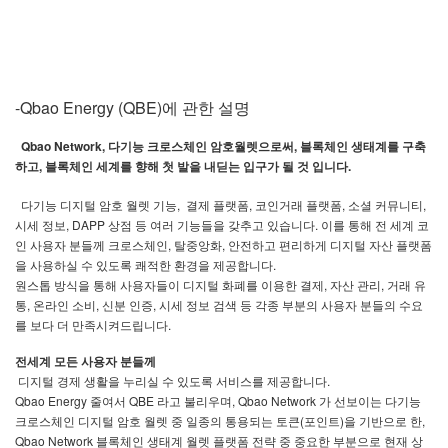
-Qbao Energy (QBE)
에
관한
설명
Qbao Network,
,
다기능
크로스체인
암호월렛으로써
블록체인
생태계를
구축
,
.
하고
블록체인
세계를
향해
첫 발을
내딛는
입구가
될
것
입니다
,
,
,
,
다기능
디지털
암호
월렛
기능
결제
플랫폼
코인거래
플랫폼
소셜
커뮤니티
, DAPP
.
시세
정보
상점
등
여러
기능들을
갖추고
있습니다
이를
통해
전
세계
코
,
,
인
사용자
분들께
크로스체인
탈중앙화
안전하고
편리하게
디지털
자산
플랫폼
.
을
사용하실
수
있도록
쾌적한
환경을
제공합니다
,
,
원스톱
방식을
통해
사용자들이
디지털
화폐를
이용한
결제
자산
관리
거래
유
,
,
,
통
온라인
소비
신분
인증
시세
정보
검색
등
각종
부분의
사용자
분들의
수요
.
를
보다
더
만족시켜드립니다
전세계
모든
사용자
분들께
.
디지털
경제
생활을
누리실
수
있도록
서비스를
제공합니다
Qbao Energy
QBE
, Qbao Network
줄여서
라고
불리우며
가
선보이는
다기능
(
)
,
크로스체인
디지털
암호
월렛
중
일종의
통용되는
토큰
포인트
을
기반으로
한
Qbao Network
블록체인
생태계
월렛
플랫폼
전략
중
중요한
부분으로
현재
상