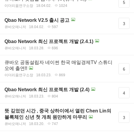
5
이더리움연구소장
18.04.02.
1024
Qbao Network V2.5 출시 공고
3
큐바오매니저
18.04.02.
597
Qbao Network 최신 프로젝트 개발 (2.4.1)
큐바오매니저
18.03.28.
696
큐바오 공동설립자 네이썬 한국 매일경제TV 스튜디
오에 출연!!
6
이더리움연구소장
18.03.23.
869
Qbao Network 최신 프로젝트 개발 (2.4)
4
큐바오매니저
18.03.23.
804
뜻 깊었던 시간 , 중국 상하이에서 열린 Chen Lin의
블록체인 신년 첫 개최 원만하게 마무리
3
큐바오매니저
18.03.20.
747