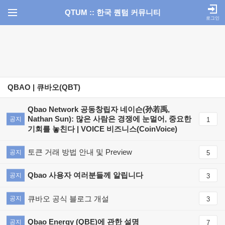
QTUM :: 한국 퀀텀 커뮤니티
로그인
QBAO | 큐바오(QBT)
Qbao Network 공동창립자 네이슨(孙若禹,
Nathan Sun): 많은 사람은 경쟁에 눈멀어, 중요한
공지
1
기회를 놓친다 | VOICE 비즈니스(CoinVoice)
토큰 거래 방법 안내 및 Preview
공지
5
Qbao 사용자 여러분들께 알립니다
공지
3
큐바오 공식 블로그 개설
공지
3
Qbao Energy (QBE)에 관한 설명
공지
7