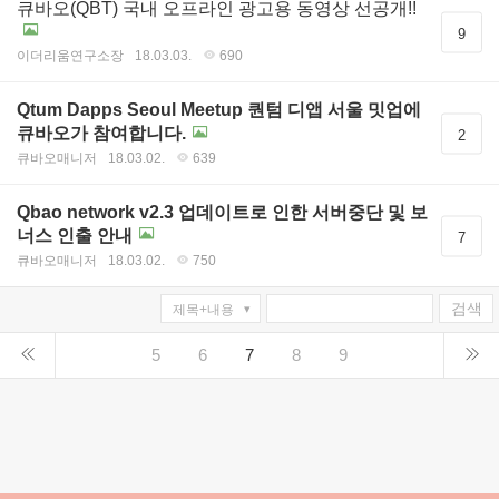
큐바오(QBT) 국내 오프라인 광고용 동영상 선공개!!
9
이더리움연구소장
18.03.03.
690
Qtum Dapps Seoul Meetup 퀀텀 디앱 서울 밋업에
큐바오가 참여합니다.
2
큐바오매니저
18.03.02.
639
Qbao network v2.3 업데이트로 인한 서버중단 및 보
너스 인출 안내
7
큐바오매니저
18.03.02.
750
검색
5
6
7
8
9