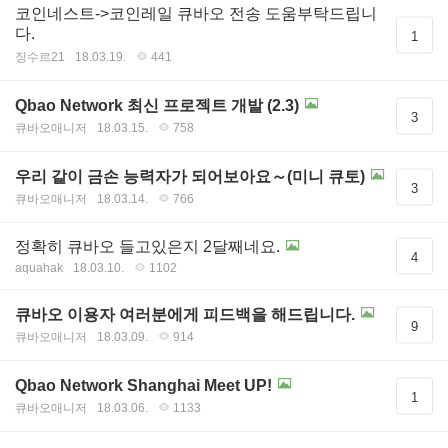
코인네스트->코인레일 큐바오 전송 도움부탁드립니
다.
1
징수르21
18.03.19.
441
Qbao Network 최신 프로젝트 개발 (2.3)
3
큐바오매니저
18.03.15.
758
우리 같이 금손 능력자가 되어보아요～(미니 큐토)
3
큐바오매니저
18.03.14.
766
정확히 큐바오 들고있은지 2달째네요.
4
aquahak
18.03.10.
1102
큐바오 이용자 여러분에게 피드백을 해드립니다.
9
큐바오매니저
18.03.09.
914
Qbao Network Shanghai Meet UP!
1
큐바오매니저
18.03.06.
1133